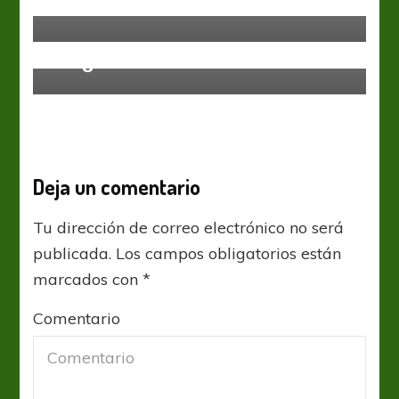
Se fue Holan del Halcón
AFA
Liga Profesional
¿Fútbol para Todos retransmitirá
la Liga Profesional?
Deja un comentario
Tu dirección de correo electrónico no será
publicada.
Los campos obligatorios están
marcados con
*
Comentario