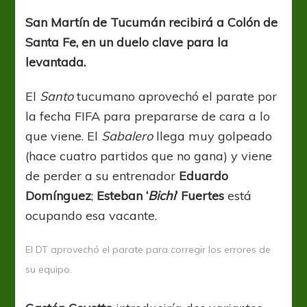
seguir
con
San Martín de Tucumán recibirá a Colón de
la
Santa Fe, en un duelo clave para la
buena
racha
levantada.
de
local
El
Santo
tucumano aprovechó el parate por
la fecha FIFA para prepararse de cara a lo
que viene. El
Sabalero
llega muy golpeado
(hace cuatro partidos que no gana) y viene
de perder a su entrenador
Eduardo
Domínguez
;
Esteban ‘
Bichi
‘ Fuertes
está
ocupando esa vacante.
El DT aprovechó el parate para corregir los errores de
su equipo.