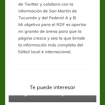
de Twitter y colaboro con la
información de San Martín de
Tucumán y del Federal A y B.
Mi objetivo para el RDF es aportar
mi granito de arena para que la
página crezca y sea la que brinde
la información más completa del
fútbol local e internacional.
Boca Juniors
Liga Profesional
Te puede interesar
Boca ya tiene a su Pulpo
Defensa y Justicia
Liga Profesional