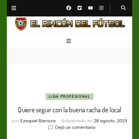
El Rincón del Fútbol
Diario digital de Fútbol
LIGA PROFESIONAL
Quiere seguir con la buena racha de local
por
Ezequiel Barraza
Actualizado en
28 agosto, 2019
en
Dejá un comentario
Quiere