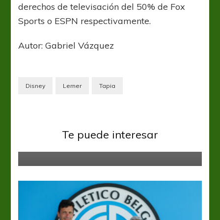
derechos de televisación del 50% de Fox
Sports o ESPN respectivamente.
Autor: Gabriel Vázquez
Disney
Lerner
Tapia
AFA
Central Córdoba
Liga Profesional
Alfredo Berti renunció en Central
Te puede interesar
Córdoba