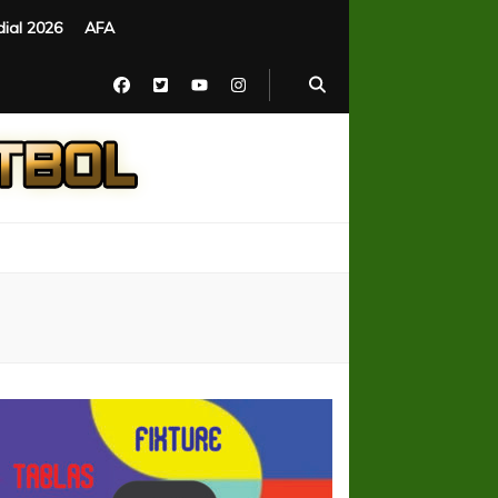
ial 2026
AFA