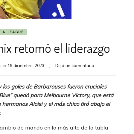
A-LEAGUE
ix retomó el liderazgo
en
o en
19 diciembre, 2023
Dejá un comentario
Wellington
Phoenix
retomó
los goles de Barbarouses fueron cruciales
el
 Blue” quedó para Melbourne Victory, que está
liderazgo
 hermanos Aloisi y el más chico tiró abajo el
.
ambio de mando en lo más alto de la tabla