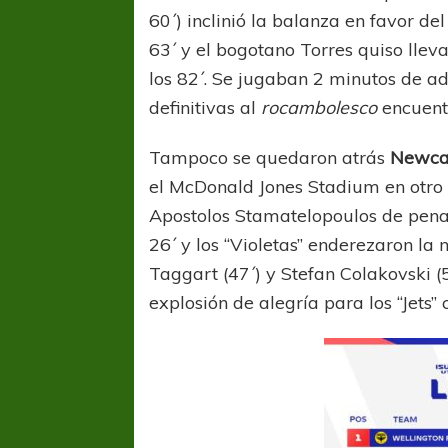
60´) inclinió la balanza en favor de
63´ y el bogotano Torres quiso lleva
los 82´. Se jugaban 2 minutos de a
definitivas al
rocambolesco
encuent
Tampoco se quedaron atrás
Newcas
el McDonald Jones Stadium en otro p
Apostolos Stamatelopoulos de penal 
26´ y los “Violetas” enderezaron l
Taggart (47´) y Stefan Colakovski (5
explosión de alegría para los “Jets”
FÚTBOL FEMENINO
FÚTBOL 
REGIONAL AMATEUR
LIGA DE 
Verónica jugará ante Estrella del Sur en el
Las campeonas feste
Federal