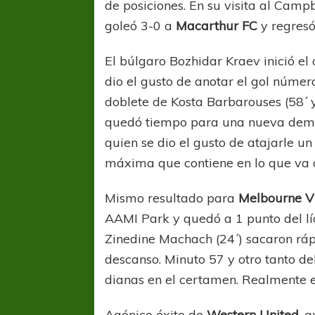
de posiciones. En su visita al Cam
goleó 3-0 a
Macarthur FC
y regresó
El búlgaro Bozhidar Kraev inició el
dio el gusto de anotar el gol núme
doblete de Kosta Barbarouses (58´ y 
quedó tiempo para una nueva demos
quien se dio el gusto de atajarle un
máxima que contiene en lo que va d
Mismo resultado para
Melbourne V
AAMI Park y quedó a 1 punto del l
Zinedine Machach (24´) sacaron rápi
descanso. Minuto 57 y otro tanto d
dianas en el certamen. Realmente e
Agónico éxito de
Western United
, 