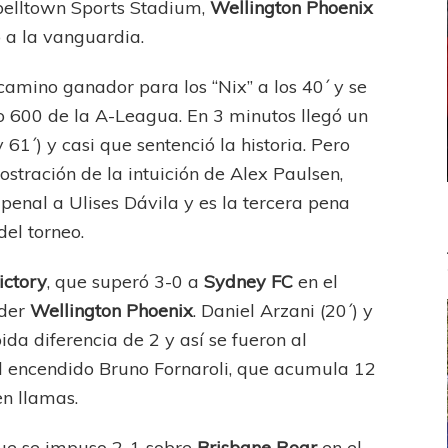
pbelltown Sports Stadium,
Wellington Phoenix
 a la vanguardia.
 camino ganador para los “Nix” a los 40´ y se
ro 600 de la A-Leagua. En 3 minutos llegó un
61´) y casi que sentenció la historia. Pero
tración de la intuición de Alex Paulsen,
 penal a Ulises Dávila y es la tercera pena
el torneo.
ictory
, que superó 3-0 a
Sydney FC
en el
íder
Wellington Phoenix
. Daniel Arzani (20´) y
da diferencia de 2 y así se fueron al
el encendido Bruno Fornaroli, que acumula 12
n llamas.
que se impuso 2-1 sobre
Brisbane Roar
en el