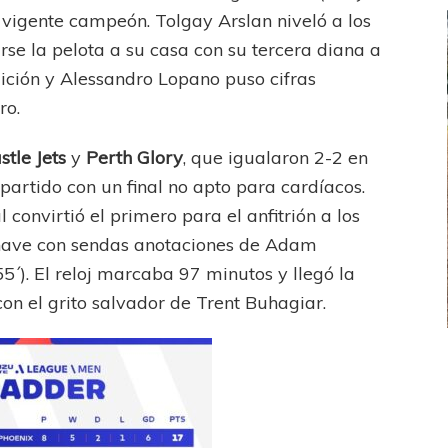
l vigente campeón. Tolgay Arslan niveló a los
rse la pelota a su casa con su tercera diana a
dición y Alessandro Lopano puso cifras
ro.
tle Jets
y
Perth Glory
, que igualaron 2-2 en
artido con un final no apto para cardíacos.
convirtió el primero para el anfitrión a los
a nave con sendas anotaciones de Adam
5´). El reloj marcaba 97 minutos y llegó la
 con el grito salvador de Trent Buhagiar.
FEMENINO
FÚTBOL FEMENINO
LA COSTA
OTRAS LIGAS FEM
jaron ante su gente
Tiro se quedó con la primera semifinal