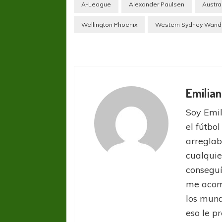
A-League
Alexander Paulsen
Austra
Wellington Phoenix
Western Sydney Wand
Emilian
Soy Emil
el fútbol
arreglab
cualquie
conseguí
me acom
los mund
eso le pr