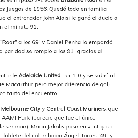
os Juegos de 1956. Quedó todo en familia
 el entrenador John Aloisi le ganó el duelo a
n el minuto 91.
“Roar” a los 69´ y Daniel Penha lo empardó
a paridad se rompió a los 91´ gracias al
ICANA
LANÚS
UEFA CHAMPIONS LEAGUE
fendido
PSG celebró el bicampeonato
enta de
Adelaide United
por 1-0 y se subió al
ue Macarthur pero mejor diferencia de gol).
ico tanto del encuentro.
n
Melbourne City
y
Central Coast Mariners
, que
o AAMI Park (parecie que fue el único
 de semana). Marin Jakolis puso en ventaja a
 doblete del colombiano Ángel Torres (49´ y