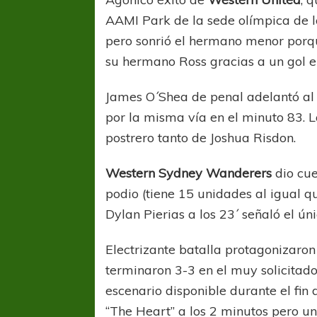
AAMI Park de la sede olímpica de l
pero sonrió el hermano menor porque
su hermano Ross gracias a un gol e
James O´Shea de penal adelantó al 
por la misma vía en el minuto 83. L
postrero tanto de Joshua Risdon.
COPA SUDAMER
Sur De
Western Sydney Wanderers
dio cu
podio (tiene 15 unidades al igual q
COPA SUDAMERICANA
TIGRE
Dylan Pierias a los 23´ señaló el ún
A pesar de la derrota Tigre avanzó a
Octavos de Final
Electrizante batalla protagonizaro
terminaron 3-3 en el muy solicitad
escenario disponible durante el fin
“The Heart” a los 2 minutos pero un