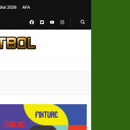
ial 2026
AFA