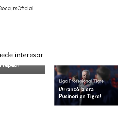
ocaJrsOficial
uede interesar
rofesional
 repetir
Liga Profesional
Tigre
¡Arrancó la era
Pusineri en Tigre!