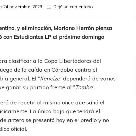
en
en
24 noviembre, 2023
Dejá un comentario
Voto
de
confianza
ntina, y eliminación, Mariano Herrón piensa
gó con Estudiantes LP el próximo domingo
ra clasificar a la Copa Libertadores del
uego de la caída en Córdoba contra el
bla general. El “
Xeneize
” dependerá de varios
que ganar su partido frente al “
Tomba
”.
erá de repetir al mismo once que salió el
físicamente. La única baja que tendrá el
l delantero se presentó hoy en el predio y no
co oficial.