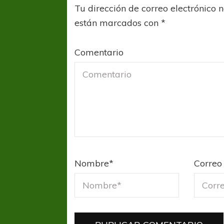
Tu dirección de correo electrónico 
están marcados con
*
Comentario
COPA SUDAMER
Sur De
COPA SUDAMERICANA
TIGRE
A pesar de la derrota Tigre avanzó a
Nombre
*
Correo 
Octavos de Final