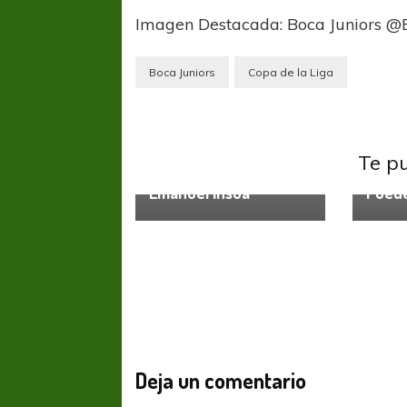
Imagen Destacada: Boca Juniors @B
Boca Juniors
Copa de la Liga
Liga Profesional
Aldosivi asegura la
Te p
Liga P
permanencia de
Emanuel Insúa
Puede
Deja un comentario