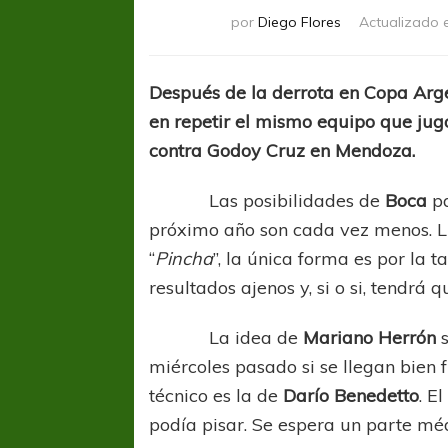
por
Diego Flores
Actualizado 
Después de la derrota en Copa Arge
en repetir el mismo equipo que ju
contra Godoy Cruz en Mendoza.
Las posibilidades de
Boca
pa
próximo año son cada vez menos. L
“
Pincha
”, la única forma es por la ta
resultados ajenos y, si o si, tendrá 
La idea de
Mariano Herrón
s
miércoles pasado si se llegan bien 
técnico es la de
Darío
Benedetto
. E
podía pisar. Se espera un parte médi