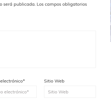
no será publicada.
Los campos obligatorios
ICANA
LANÚS
UEFA CHAMPIONS LEAGUE
fendido
PSG celebró el bicampeonato
electrónico
*
Sitio Web