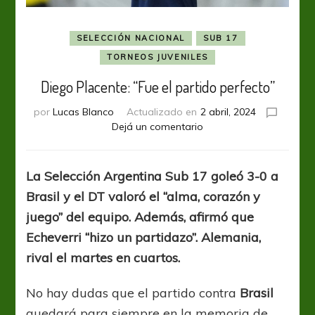
SELECCIÓN NACIONAL
SUB 17
TORNEOS JUVENILES
Diego Placente: “Fue el partido perfecto”
por
Lucas Blanco
Actualizado en
2 abril, 2024
en
Dejá un comentario
Diego
Placente:
“Fue
La Selección Argentina Sub 17 goleó 3-0 a
el
Brasil y el DT valoró el “alma, corazón y
partido
perfecto”
juego” del equipo. Además, afirmó que
Echeverri “hizo un partidazo”. Alemania,
rival el martes en cuartos.
No hay dudas que el partido contra
Brasil
quedará para siempre en la memoria de