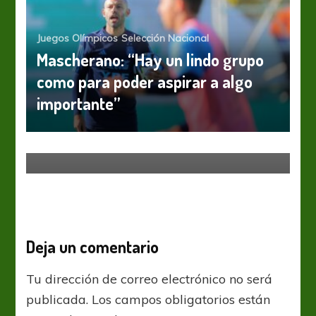
Juegos Olímpicos
Selección Nacional
Mascherano: “Hay un lindo grupo
como para poder aspirar a algo
importante”
Sub 17
Torneos Juveniles
U17WC: Inglaterra campeón y
semillero del mundo
Deja un comentario
Tu dirección de correo electrónico no será
publicada.
Los campos obligatorios están