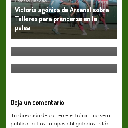
Primera Nacional
Victoria agónica de Arsenal sobre
Talleres para prenderse en la
pelea
Primera Nacional
San Martín (SJ) buscará seguir de
racha ante G. Brown
Primera Nacional
El Lobo cayó por primera vez en
casa
Deja un comentario
Tu dirección de correo electrónico no será
publicada.
Los campos obligatorios están