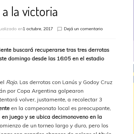
a la victoria
en
ualizado en
1 octubre, 2017
Dejá un comentario
Volver
a
la
iente buscará recuperarse tras tres derrotas
victoria
ste domingo desde las 16:05 en el estadio
 el
Rojo.
Las derrotas con Lanús y Godoy Cruz
mán por Copa Argentina golpearon
entará volver, justamente, a recolectar 3
ente
en la campeonato local es preocupante,
2 en juego
y se ubica decimonoveno
en la
l comienzo de un torneo largo y duro, pero los