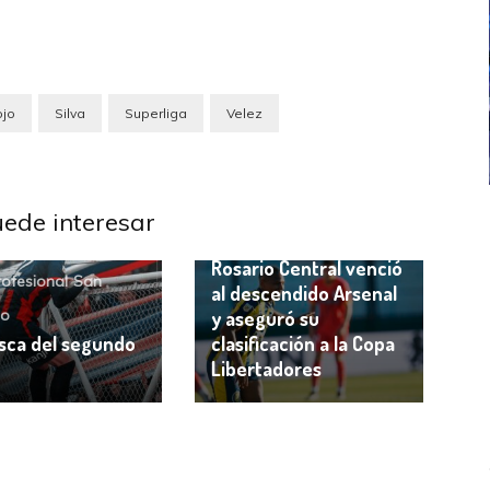
ojo
Silva
Superliga
Velez
Arsenal
Liga Profesional
uede interesar
ICANA
LANÚS
UEFA CHAMPIONS LEAGUE
Rosario Central
fendido
PSG celebró el bicampeonato
Rosario Central venció
rofesional
San
al descendido Arsenal
zo
y aseguró su
sca del segundo
clasificación a la Copa
Libertadores