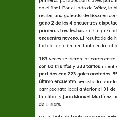
primeros partidos son claves para l
en el final. Por el lado de
Vélez,
la h
recibir una goleada de Boca en con
ganó 2 de los 4 encuentros disputa
primeras tres fechas
, racha que co
encuentra noveno.
El resultado de h
fortalecer o decaer, tanto en la ta
169 veces
se vieron las caras entre 
con 60 triunfos y 233 tantos
, mient
partidos con 223 goles anotados.
5
último encuentro
persistió la parid
campeonato local anterior el 31 de
tiro libre y
Juan Manuel Martínez
, 
de Liniers.