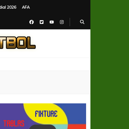
ial 2026
AFA