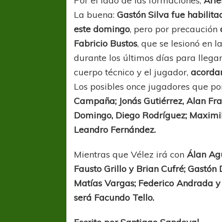
Por el lado de las formaciones,
Arie
La buena:
Gastón Silva fue habilita
este domingo
, pero por precaución
Fabricio Bustos
, que se lesionó en l
durante los últimos días para llegar
cuerpo técnico y el jugador,
acordar
Los posibles once jugadores que pon
Campaña; Jonás Gutiérrez, Alan Fran
Domingo, Diego Rodríguez; Maximil
Leandro Fernández.
Mientras que Vélez irá con
Álan Ag
Fausto Grillo y Brian Cufré; Gastón
Matías Vargas; Federico Andrada y 
será Facundo Tello.