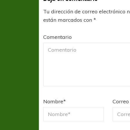
Tu dirección de correo electrónico 
están marcados con
*
Comentario
Nombre
*
Correo 
FÚTBOL FEMENINO
FÚTBOL 
REGIONAL AMATEUR
REGIONAL
Ajustada caída de Verónica en Alejandro
Verónica jugará ante 
Korn
Fed