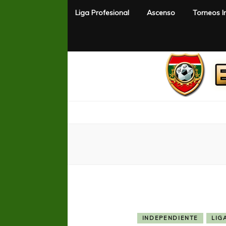
Liga Profesional
Ascenso
Torneos I
El Rincón del Fútbol
Diario digital de Fútbol
INDEPENDIENTE
LIG