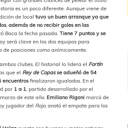
legar con grandes chances de pelear el título
istoria es un poco diferente. Aunque viene de
dición de local
tuvo un buen arranque ya que
dos
,
además de no recibir goles en las
rtó Boca la fecha pasada.
Tiene 7 puntos y se
oy será clave en los dos equipos para
bla de posiciones como anímicamente.
ambos clubes. El historial lo lidera el
Fortín
ras que el
Rey de Copas
se adueñó de 54
5 encuentros
finalizaron igualados. En el
ad por
1 a 1
, partido desarrollado por el
 marzo de este año.
Emiliano
Rigoni
marcó de
hoy jugador del
Rojo
, anotó el empate para los