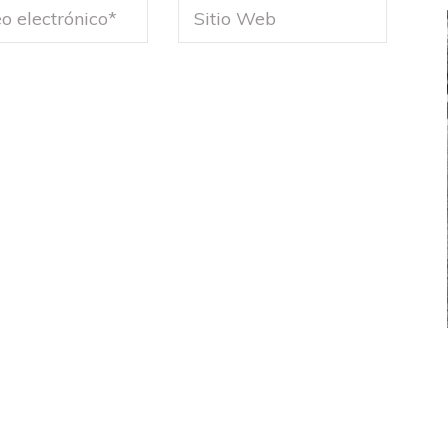
FEMENINO
FÚTBOL FEMENINO
LA COSTA
OTRAS LIGAS FEM
jaron ante su gente
Tiro se quedó con la primera semifinal