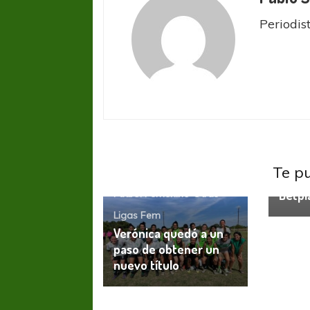
Periodis
Fútbo
Fútbol
Améri
Te p
conqu
Betpl
Fútbol Femenino
Otras
Ligas Fem
Verónica quedó a un
paso de obtener un
nuevo título