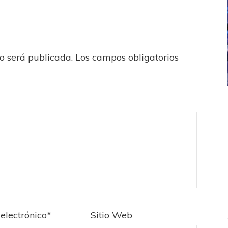
no será publicada.
Los campos obligatorios
ICANA
LANÚS
UEFA CHAMPIONS LEAGUE
fendido
PSG celebró el bicampeonato
electrónico
*
Sitio Web