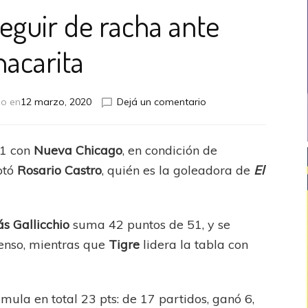
seguir de racha ante
hacarita
en
do en
12 marzo, 2020
Dejá un comentario
Vélez
quiere
seguir
-1 con
Nueva Chicago
, en condición de
de
notó
Rosario Castro
, quién es la goleadora de
El
racha
ante
Chacarita
ás Gallicchio
suma 42 puntos de 51, y se
censo, mientras que
Tigre
lidera la tabla con
mula en total 23 pts: de 17 partidos, ganó 6,