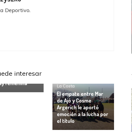
ta Deportivo.
l Colombiano Fem
 Femenino
ca de Cali
uede interesar
istó la Liga
Fútbol Femenino
Liga de
ay Femenina
La Costa
El empate entre Mar
de Ajó y Cosme
Argerich le aportó
emoción a la lucha por
el título