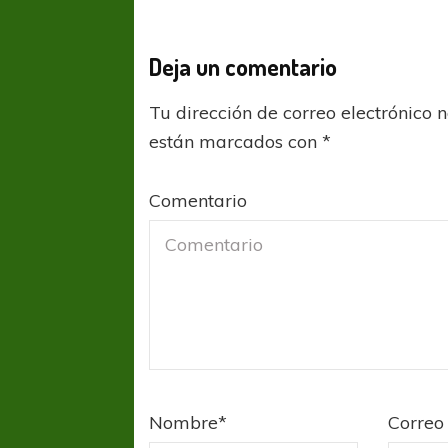
Deja un comentario
Tu dirección de correo electrónico 
están marcados con
*
Comentario
COPA SUDAMER
Sur De
COPA SUDAMERICANA
TIGRE
A pesar de la derrota Tigre avanzó a
Octavos de Final
Nombre
*
Correo 