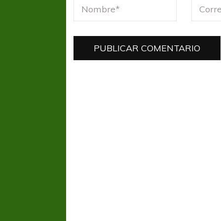
FÚTBOL FEMENINO
FÚTBOL 
REGIONAL AMATEUR
LIGA DE 
Verónica jugará ante Estrella del Sur en el
Las campeonas feste
Federal