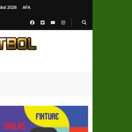
ial 2026
AFA