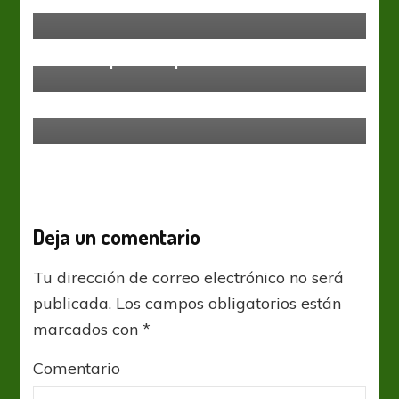
– Fecha 16
Fútbol Femenino
Liga de La Costa
Acción para el piberío
Fútbol Femenino
Liga Santafesina
Fecha de Clásicos
Deja un comentario
Tu dirección de correo electrónico no será
publicada.
Los campos obligatorios están
marcados con
*
Comentario