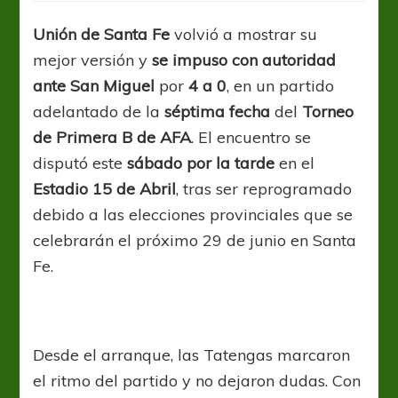
goleó
y
Unión de Santa Fe
volvió a mostrar su
se
mejor versión y
se impuso con autoridad
mantiene
en
ante San Miguel
por
4 a 0
, en un partido
la
adelantado de la
séptima fecha
del
Torneo
cima
de Primera B de AFA
. El encuentro se
de
la
disputó este
sábado por la tarde
en el
Zona
Estadio 15 de Abril
, tras ser reprogramado
A
debido a las elecciones provinciales que se
celebrarán el próximo 29 de junio en Santa
Fe.
Desde el arranque, las Tatengas marcaron
el ritmo del partido y no dejaron dudas. Con