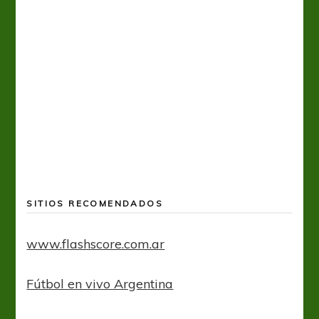
FÚTBOL FEMENINO
A
SELECCIÓN ARGENTINA FEM
Ara Saleme titular en cotejo amistoso de la
Selección Argentina Sub-17
SITIOS RECOMENDADOS
www.flashscore.com.ar
Fútbol en vivo Argentina