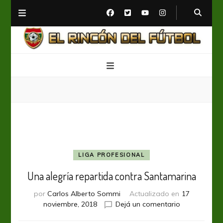
El Rincón del Fútbol
Diario digital de Fútbol
LIGA PROFESIONAL
Una alegría repartida contra Santamarina
por
Carlos Alberto Sommi
Actualizado en
17
en
noviembre, 2018
Dejá un comentario
Una