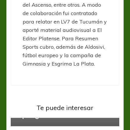
del Ascenso, entre otros. A modo
de colaboración fui contratado
para relatar en LV7 de Tucumán y
aporté material audiovisual a El
Editor Platense. Para Resumen
Sports cubro, además de Aldosivi,
fútbol europeo y la campaña de
Gimnasia y Esgrima La Plata.
Liga Profesional
Tigre define su permanencia en la
Te puede interesar
Superliga
Atlético Tucumán
Godoy Cruz
Liga Profesional
El Expreso le ganó 1 a 0 al Decano