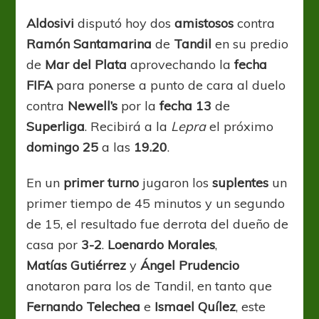
alegría
repartida
Aldosivi
disputó hoy dos
amistosos
contra
contra
Ramón Santamarina
de
Tandil
en su predio
Santamarina
de
Mar del Plata
aprovechando la
fecha
FIFA
para ponerse a punto de cara al duelo
contra
Newell’s
por la
fecha 13
de
Superliga
. Recibirá a la
Lepra
el próximo
domingo 25
a las
19.20
.
En un
primer turno
jugaron los
suplentes
un
primer tiempo de 45 minutos y un segundo
de 15, el resultado fue derrota del dueño de
casa por
3-2
.
Loenardo
Morales
,
Matías
Gutiérrez
y
Ángel
Prudencio
anotaron para los de Tandil, en tanto que
Fernando Telechea
e
Ismael Quílez
, este