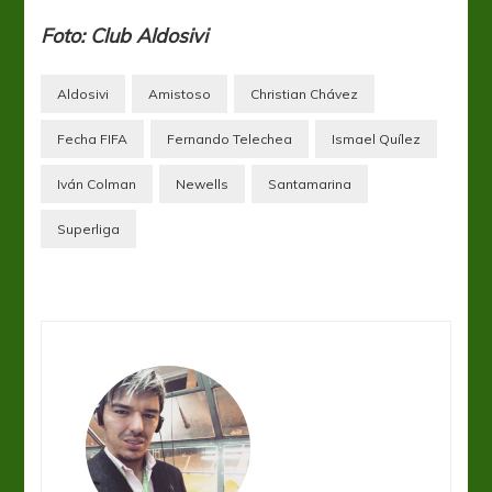
Foto: Club Aldosivi
Aldosivi
Amistoso
Christian Chávez
Fecha FIFA
Fernando Telechea
Ismael Quílez
Iván Colman
Newells
Santamarina
Superliga