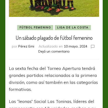
FÚTBOL FEMENINO
LIGA DE LA COSTA
Un sábado plagado de fútbol femenino
por
Pérez Emi
Actualizado en
10 mayo, 2024
en
Dejá un comentario
Un
sábado
plagado
La sexta fecha del Torneo Apertura tendrá
de
grandes partidos relacionados a la primera
fútbol
femenino
división, como así también en las categorías
formativas.
Las “leonas” Social Las Toninas, líderes del