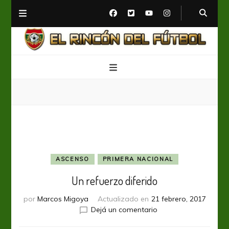
El Rincón del Fútbol
Diario digital de Fútbol
ASCENSO
PRIMERA NACIONAL
Un refuerzo diferido
por
Marcos Migoya
Actualizado en
21 febrero, 2017
en
Dejá un comentario
Un