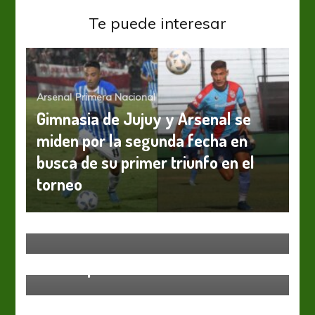
Te puede interesar
Arsenal
Primera Nacional
Gimnasia de Jujuy y Arsenal se
miden por la segunda fecha en
busca de su primer triunfo en el
torneo
Primera Nacional
Guillermo Sara se reencuentra con
Atlético Rafaela
Primera Nacional
Frío empate