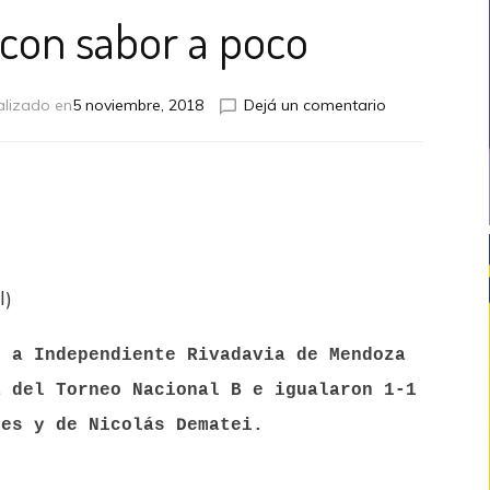
con sabor a poco
en
alizado en
5 noviembre, 2018
Dejá un comentario
Un
empate
con
sabor
a
poco
l)
ó a Independiente Rivadavia de Mendoza
a del Torneo Nacional B e igualaron 1-1
des y de Nicolás Dematei.