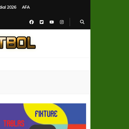
ial 2026
AFA