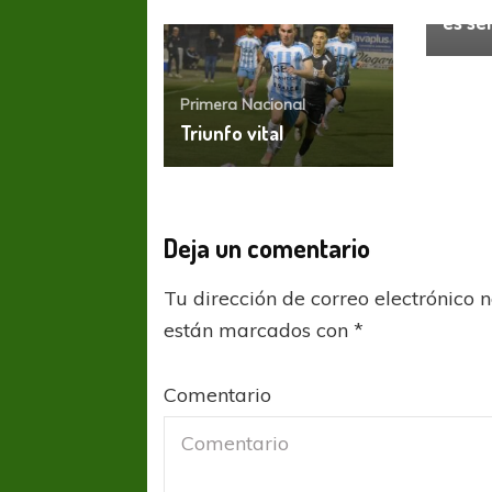
es sem
Primera Nacional
Triunfo vital
COPA SUDAMER
Deja un comentario
Sur De
Tu dirección de correo electrónico 
COPA SUDAMERICANA
TIGRE
están marcados con
*
A pesar de la derrota Tigre avanzó a
Octavos de Final
Comentario