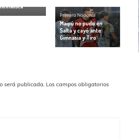
ifinalista
Primera Nacional
Maipú no pudo en
Salta y cayó ante
Gimnasia y Tiro
ICANA
LANÚS
UEFA CHAMPIONS LEAGUE
fendido
PSG celebró el bicampeonato
no será publicada.
Los campos obligatorios