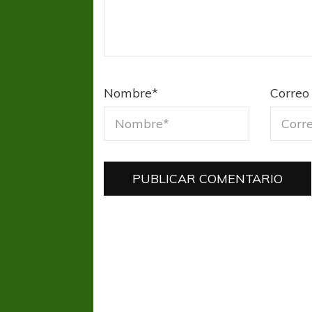
Nombre
*
Correo 
FÚTBOL FEMENINO
FÚTBOL 
REGIONAL AMATEUR
LIGA DE 
Verónica jugará ante Estrella del Sur en el
Las campeonas feste
Federal