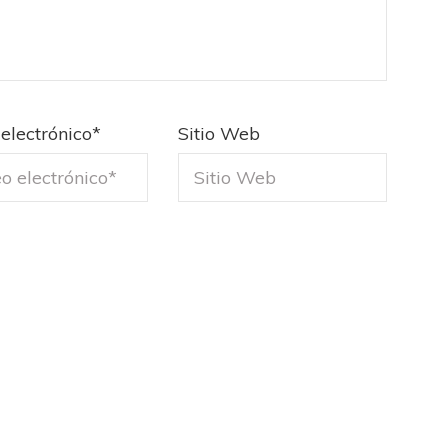
FÚTBOL FEMENINO
OTRAS LIGAS FEM
Tiro se quedó con la primera semifinal
electrónico
*
Sitio Web
FEMENINO
LA COSTA
jaron ante su gente