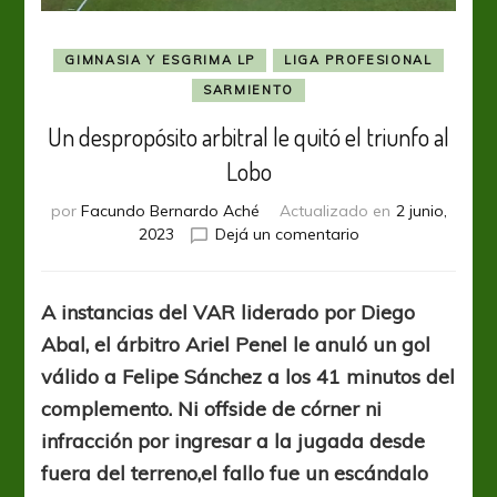
GIMNASIA Y ESGRIMA LP
LIGA PROFESIONAL
SARMIENTO
Un despropósito arbitral le quitó el triunfo al
Lobo
por
Facundo Bernardo Aché
Actualizado en
2 junio,
en
2023
Dejá un comentario
Un
despropósito
arbitral
A instancias del VAR liderado por Diego
le
Abal, el árbitro Ariel Penel le anuló un gol
quitó
el
válido a Felipe Sánchez a los 41 minutos del
triunfo
complemento. Ni offside de córner ni
al
infracción por ingresar a la jugada desde
Lobo
fuera del terreno,el fallo fue un escándalo