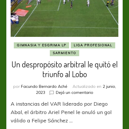
GIMNASIA Y ESGRIMA LP
LIGA PROFESIONAL
SARMIENTO
Un despropósito arbitral le quitó el
triunfo al Lobo
por
Facundo Bernardo Aché
Actualizado en
2 junio,
en
2023
Dejá un comentario
Un
A instancias del VAR liderado por Diego
despropósito
arbitral
Abal, el árbitro Ariel Penel le anuló un gol
le
válido a Felipe Sánchez …
quitó
el