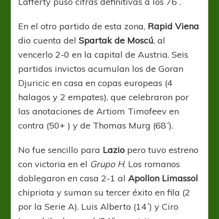
Lafferty puso cifras definitivas a los 76´.
En el otro partido de esta zona,
Rapid Viena
dio cuenta del
Spartak de Moscú
, al
vencerlo 2-0 en la capital de Austria. Seis
partidos invictos acumulan los de Goran
Djuricic en casa en copas europeas (4
halagos y 2 empates), que celebraron por
las anotaciones de Artiom Timofeev en
contra (50+ ) y de Thomas Murg (68´).
No fue sencillo para
Lazio
pero tuvo estreno
con victoria en el
Grupo H
. Los romanos
doblegaron en casa 2-1 al
Apollon Limassol
chipriota y suman su tercer éxito en fila (2
por la Serie A). Luis Alberto (14´) y Ciro