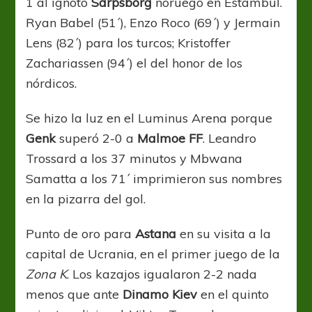
1 al ignoto
Sarpsborg
noruego en Estambul.
Ryan Babel (51´), Enzo Roco (69´) y Jermain
Lens (82´) para los turcos; Kristoffer
Zachariassen (94´) el del honor de los
nórdicos.
Se hizo la luz en el Luminus Arena porque
Genk
superó 2-0 a
Malmoe FF
. Leandro
Trossard a los 37 minutos y Mbwana
Samatta a los 71´ imprimieron sus nombres
en la pizarra del gol.
Punto de oro para
Astana
en su visita a la
capital de Ucrania, en el primer juego de la
Zona K
. Los kazajos igualaron 2-2 nada
menos que ante
Dinamo Kiev
en el quinto