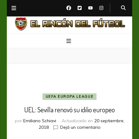
El Rincón del Fútbol
Diario digital de Fútbol
UEFA EUROPA LEAGUE
UEL: Sevilla renovó su idilio europeo
por
Emiliano Schiavi
Actualizado en
20 septiembre,
en
2018
Dejá un comentario
UEL: