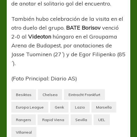
de anotar el solitario gol del encuentro.
También hubo celebración de la visita en el
otro duelo del grupo.
BATE Borisov
venció
2-0 al
Videoton
húngaro en el Groupama
Arena de Budapest, por anotaciones de
Jasse Tuominen (27´) y de Egor Filipenko (85
´).
(Foto Principal: Diario AS)
Besiktas
Chelsea
Eintracht Frankfurt
Europa League
Genk
Lazio
Marsella
Rangers
Rapid Viena
Sevilla
UEL
Villarreal