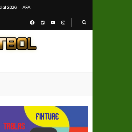
ial 2026
AFA