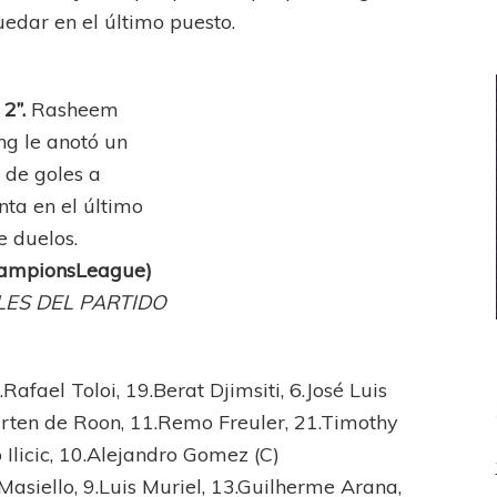
edar en el último puesto.
 2”.
Rasheem
ing le anotó un
 de goles a
nta en el último
e duelos.
ampionsLeague)
LES DEL PARTIDO
2.Rafael Toloi, 19.Berat Djimsiti, 6.José Luis
rten de Roon, 11.Remo Freuler, 21.Timothy
 Ilicic, 10.Alejandro Gomez (C)
Masiello, 9.Luis Muriel, 13.Guilherme Arana,