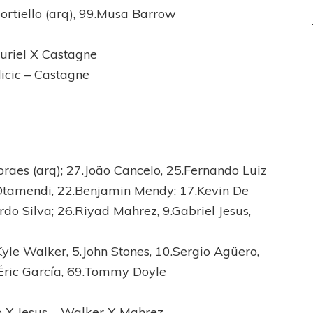
ortiello (arq), 99.Musa Barrow
uriel X Castagne
Ilicic – Castagne
aes (arq); 27.João Cancelo, 25.Fernando Luiz
 Otamendi, 22.Benjamin Mendy; 17.Kevin De
do Silva; 26.Riyad Mahrez, 9.Gabriel Jesus,
Kyle Walker, 5.John Stones, 10.Sergio Agüero,
.Éric García, 69.Tommy Doyle
 X Jesus – Walker X Mahrez