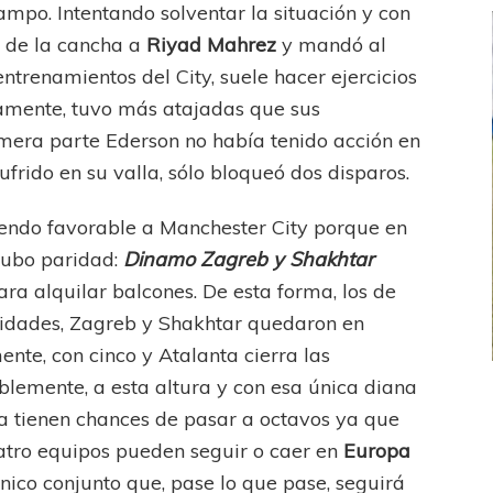
campo. Intentando solventar la situación y con
ó de la cancha a
Riyad Mahrez
y mandó al
entrenamientos del City, suele hacer ejercicios
icamente, tuvo más atajadas que sus
mera parte Ederson no había tenido acción en
frido en su valla, sólo bloqueó dos disparos.
siendo favorable a Manchester City porque en
hubo paridad:
Dinamo Zagreb y Shakhtar
ra alquilar balcones. De esta forma, los de
nidades, Zagreb y Shakhtar quedaron en
ente, con cinco y Atalanta cierra las
íblemente, a esta altura y con esa única diana
FEMENINO
FÚTBOL FEMENINO
a tienen chances de pasar a octavos ya que
 AMATEUR
LIGA DE LA COSTA
uatro equipos pueden seguir o caer en
Europa
Estrella del Sur en el
Las campeonas festejaron ante su gente
 único conjunto que, pase lo que pase, seguirá
eral