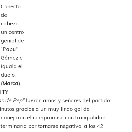
Conecta
de
cabeza
un centro
genial de
“Papu”
Gómez e
iguala el
duelo.
(Marca)
ITY
os de Pep”
fueron amos y señores del partido:
minutos gracias a un muy lindo gol de
, manejaron el compromiso con tranquilidad.
 terminaría por tornarse negativa: a los 42