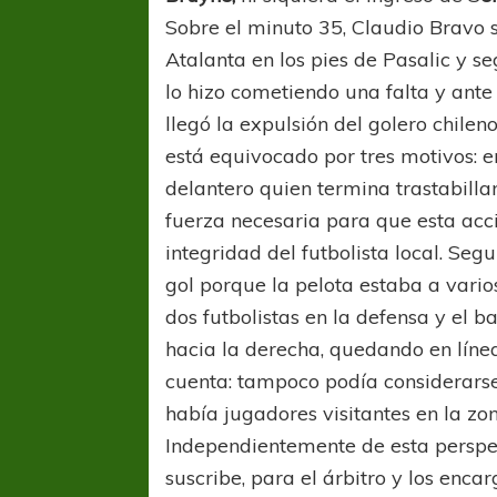
Sobre el minuto 35, Claudio Bravo 
Atalanta en los pies de Pasalic y s
lo hizo cometiendo una falta y ant
llegó la expulsión del golero chilen
está equivocado por tres motivos: e
delantero quien termina trastabillan
fuerza necesaria para que esta acc
COPA SUDAMER
Sur De
integridad del futbolista local. Seg
gol porque la pelota estaba a vario
COPA SUDAMERICANA
TIGRE
dos futbolistas en la defensa y el ba
A pesar de la derrota Tigre avanzó a
hacia la derecha, quedando en línea
Octavos de Final
cuenta: tampoco podía considerar
había jugadores visitantes en la zo
Independientemente de esta perspec
suscribe, para el árbitro y los enca