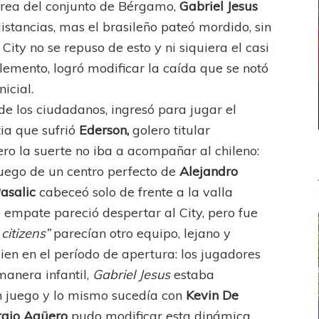
área del conjunto de Bérgamo,
Gabriel Jesus
stancias, mas el brasileño pateó mordido, sin
ity no se repuso de esto y ni siquiera el casi
emento, logró modificar la caída que se notó
nicial.
de los ciudadanos, ingresó para jugar el
ia que sufrió
Ederson,
golero titular
ro la suerte no iba a acompañar al chileno:
luego de un centro perfecto de
Alejandro
asalic
cabeceó solo de frente a la valla
e empate pareció despertar al City, pero fue
 citizens”
parecían otro equipo, lejano y
ien en el período de apertura: los jugadores
manera infantil,
Gabriel Jesus
estaba
n juego y lo mismo sucedía con
Kevin De
rgio Agüero
pudo modificar esta dinámica.