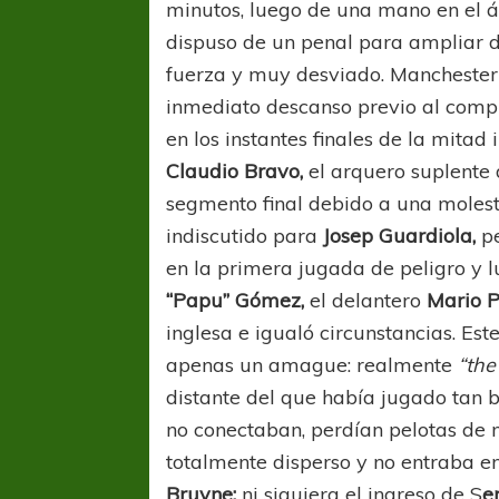
minutos, luego de una mano en el 
dispuso de un penal para ampliar di
fuerza y muy desviado. Manchester C
inmediato descanso previo al compl
en los instantes finales de la mitad i
Claudio Bravo,
el arquero suplente 
segmento final debido a una molest
indiscutido para
Josep Guardiola,
pe
en la primera jugada de peligro y 
“Papu” Gómez,
el delantero
Mario P
inglesa e igualó circunstancias. Est
apenas un amague: realmente
“the
distante del que había jugado tan b
no conectaban, perdían pelotas de 
totalmente disperso y no entraba e
Bruyne;
ni siquiera el ingreso de S
e