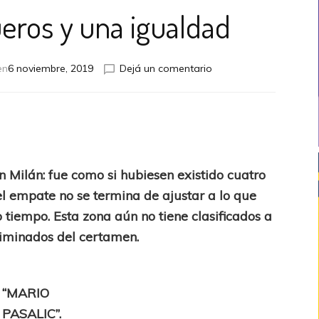
ueros y una igualdad
en
en
6 noviembre, 2019
Dejá un comentario
UCL:
Tres
arqueros
y
una
igualdad
n Milán: fue como si hubiesen existido cuatro
el empate no se termina de ajustar a lo que
 tiempo. Esta zona aún no tiene clasificados a
liminados del certamen.
“MARIO
PASALIC”.