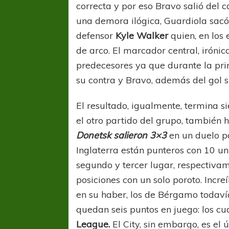
correcta y por eso Bravo salió del 
una demora ilógica, Guardiola sac
defensor
Kyle Walker
quien, en los 
de arco. El marcador central, irón
predecesores ya que durante la pri
su contra y Bravo, además del gol su
El resultado, igualmente, termina 
el otro partido del grupo, también 
Donetsk salieron 3×3
en un duelo pa
Inglaterra están punteros con 10 u
segundo y tercer lugar, respectivam
posiciones con un solo poroto. Incre
FÚTBOL FEMENINO
FÚTBOL 
en su haber, los de Bérgamo todaví
REGIONAL AMATEUR
REGIONAL
quedan seis puntos en juego: los c
Ajustada caída de Verónica en Alejandro
Verónica jugará ante 
League.
El City, sin embargo, es el
Korn
Fed