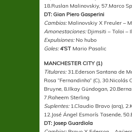
18.Ruslan Malinovskiy, 57.Marco Sp
DT: Gian Piero Gasperini
Cambios:
Malinovskiy X Freuler – M
Amonestaciones:
Djimsiti – Toloi – 
Expulsiones:
No hubo
Goles:
4’ST
Mario Pasalic
MANCHESTER CITY (1)
Titulares:
31.Ederson Santana de Mor
Rosa “Fernandinho” (C), 30.Nicolás
Bruyne, 8.Ilkay Gündogan, 20.Bernar
7.Raheem Sterling
Suplentes:
1.Claudio Bravo (arq), 2.
12.José Ángel Esmorís Tasende, 50
DT: Josep Guardiola
Cambios:
Bravo X Ederson – Agüero