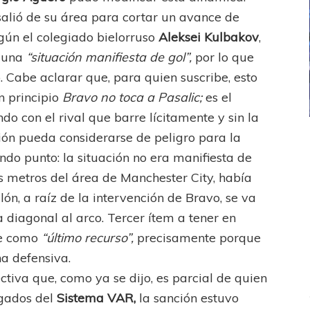
salió de su área para cortar un avance de
egún el colegiado bielorruso
Aleksei Kulbakov
,
e una
“situación manifiesta de gol”,
por lo que
o. Cabe aclarar que, para quien suscribe, esto
n principio
Bravo no toca a Pasalic;
es el
do con el rival que barre lícitamente y sin la
ión pueda considerarse de peligro para la
ICANA
LANÚS
UEFA CHAMPIONS LEAGUE
fendido
PSG celebró el bicampeonato
undo punto: la situación no era manifiesta de
s metros del área de Manchester City, había
lón, a raíz de la intervención de Bravo, se va
 diagonal al arco. Tercer ítem a tener en
se como
“último recurso”,
precisamente porque
na defensiva.
tiva que, como ya se dijo, es parcial de quien
rgados del
Sistema VAR,
la sanción estuvo