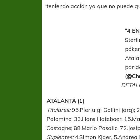
teniendo acción ya que no puede qu
“4 EN
Sterl
póker
Atala
par d
(@Ch
DETAL
ATALANTA (1)
Titulares:
95.Pierluigi Gollini (arq); 
Palomino; 33.Hans Hateboer, 15.Ma
Castagne; 88.Mario Pasalic, 72.Josip
Suplentes:
4.Simon Kjaer, 5.Andrea 