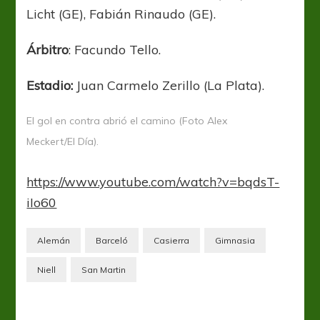
Licht (GE), Fabián Rinaudo (GE).
Árbitro
: Facundo Tello.
Estadio:
Juan Carmelo Zerillo (La Plata).
El gol en contra abrió el camino (Foto Alex
Meckert/El Día).
https://www.youtube.com/watch?v=bqdsT-
iIo60
Alemán
Barceló
Casierra
Gimnasia
Niell
San Martin