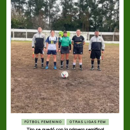
FÚTBOL FEMENINO
OTRAS LIGAS FEM
Tiro se quedó con la primera semifinal
Tiro 