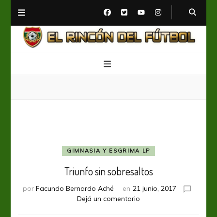
El Rincón del Fútbol
Diario digital de Fútbol
GIMNASIA Y ESGRIMA LP
Triunfo sin sobresaltos
por
Facundo Bernardo Aché
en
21 junio, 2017
en
Dejá un comentario
Triunfo