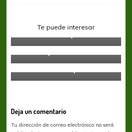
Gimnasia y Esgrima LP
Te puede interesar
La Gimnasia del empate
Boca Juniors
Gimnasia y Esgrima LP
Liga
Profesional
Partido Suspendido
Gimnasia y Esgrima LP
Liga Profesional
“Las críticas me chupan un huevo”
Deja un comentario
Tu dirección de correo electrónico no será