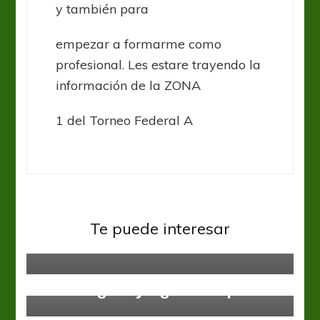
y también para
empezar a formarme como
profesional. Les estare trayendo la
información de la ZONA
1 del Torneo Federal A
Federal A
La Academia mira a todos desde
Te puede interesar
arriba
Ascenso
Talleres
Federal A
Ignacio Lago, la transferencia
Güemes ganó y sigue en la punta
record de Almirante Brown, irá a