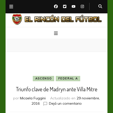
El Rincón del Fútbol
Diario digital de Fútbol
ASCENSO
FEDERAL A
Triunfo clave de Madryn ante Villa Mitre
por
Micaela Fuggini
Actualizado en
29 noviembre,
en
2016
Dejá un comentario
Triunfo