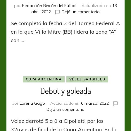
por
Redacción Rincón del Fútbol
Actualizado en
13
en
abril, 2022
Dejá un comentario
Villa
Se completó la fecha 3 del Torneo Federal A
Mitre
puntero
en la que Villa Mitre (BB) lidera la zona “A”
en
con …
la
Zona
A
COPA ARGENTINA
VÉLEZ SARSFIELD
Debut y goleada
por
Lorena Gago
Actualizado en
6 marzo, 2022
en
Dejá un comentario
Debut
Vélez derrotó 5 a 0 a Cipolletti por los
y
goleada
32avos de final de la Copa Argentina. En la