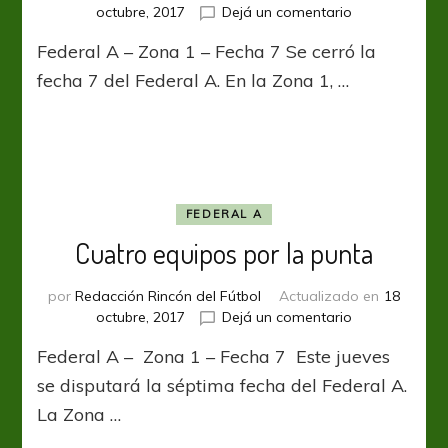
en
octubre, 2017
Dejá un comentario
“La
Federal A – Zona 1 – Fecha 7 Se cerró la
Locomotora”
está
fecha 7 del Federal A. En la Zona 1, …
imparable
FEDERAL A
Cuatro equipos por la punta
por
Redacción Rincón del Fútbol
Actualizado en
18
en
octubre, 2017
Dejá un comentario
Cuatro
Federal A – Zona 1 – Fecha 7 Este jueves
equipos
por
se disputará la séptima fecha del Federal A.
la
La Zona …
punta