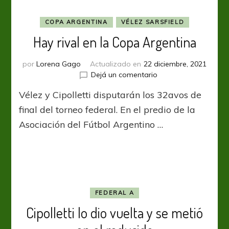
COPA ARGENTINA
VÉLEZ SARSFIELD
Hay rival en la Copa Argentina
por
Lorena Gago
Actualizado en
22 diciembre, 2021
en
Dejá un comentario
Hay
Vélez y Cipolletti disputarán los 32avos de
rival
en
final del torneo federal. En el predio de la
la
Asociación del Fútbol Argentino …
Copa
Argentina
FEDERAL A
Cipolletti lo dio vuelta y se metió