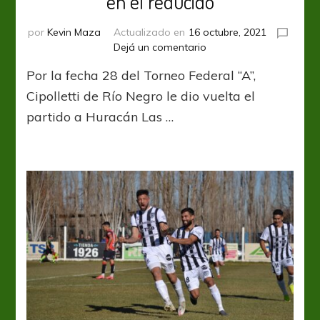
en el reducido
por
Kevin Maza
Actualizado en
16 octubre, 2021
en
Dejá un comentario
Cipolletti
Por la fecha 28 del Torneo Federal “A”,
lo
dio
Cipolletti de Río Negro le dio vuelta el
vuelta
partido a Huracán Las …
y
se
metió
en
el
reducido