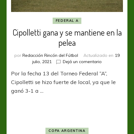
FEDERAL A
Cipolletti gana y se mantiene en la
pelea
por
Redacción Rincón del Fútbol
Actualizado en
19
en
julio, 2021
Dejá un comentario
Cipolletti
Por la fecha 13 del Torneo Federal “A”,
gana
y
Cipolletti se hizo fuerte de local, ya que le
se
ganó 3-1 a …
mantiene
en
la
pelea
COPA ARGENTINA