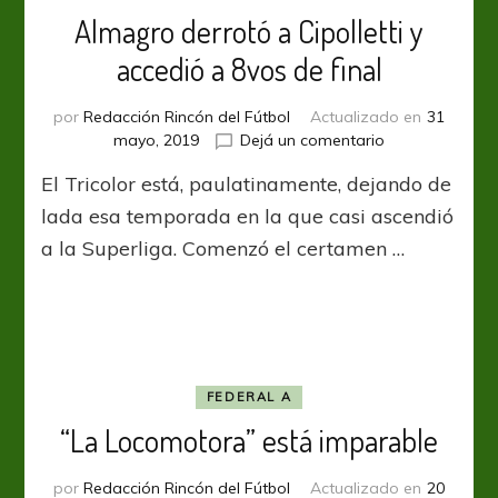
Almagro derrotó a Cipolletti y
accedió a 8vos de final
por
Redacción Rincón del Fútbol
Actualizado en
31
en
mayo, 2019
Dejá un comentario
Almagro
El Tricolor está, paulatinamente, dejando de
derrotó
a
lada esa temporada en la que casi ascendió
Cipolletti
a la Superliga. Comenzó el certamen …
y
accedió
a
8vos
de
final
FEDERAL A
“La Locomotora” está imparable
por
Redacción Rincón del Fútbol
Actualizado en
20