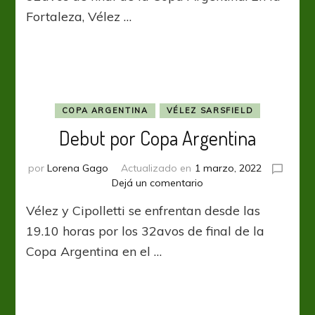
Fortaleza, Vélez …
COPA ARGENTINA
VÉLEZ SARSFIELD
Debut por Copa Argentina
por
Lorena Gago
Actualizado en
1 marzo, 2022
en
Dejá un comentario
Debut
Vélez y Cipolletti se enfrentan desde las
por
Copa
19.10 horas por los 32avos de final de la
Argentina
Copa Argentina en el …