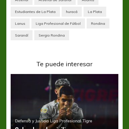
Estudiantes de La Plata
huracá
La Plata
Lanus
Liga Profesional de Fútbol
Rondina
Sarandí
Sergio Rondina
Te puede interesar
Defensa y Justicia
Liga Profesional
Tigre