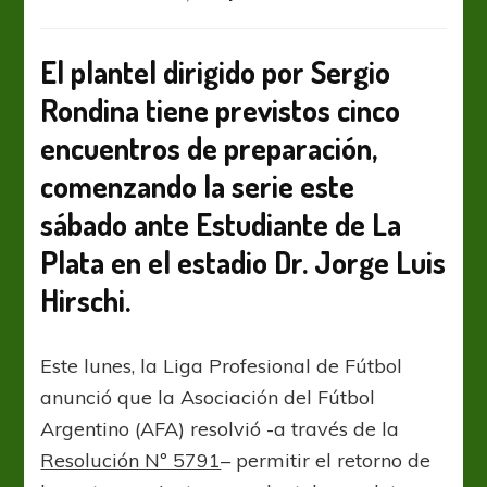
Tras
la
autorización
El plantel dirigido por Sergio
de
Rondina tiene previstos cinco
la
AFA,
encuentros de preparación,
se
confirmó
comenzando la serie este
el
sábado ante Estudiante de La
calendario
de
Plata en el estadio Dr. Jorge Luis
amistosos
de
Hirschi.
Arsenal
Este lunes, la Liga Profesional de Fútbol
anunció que la Asociación del Fútbol
Argentino (AFA) resolvió -a través de la
Resolución Nº 5791
– permitir el retorno de