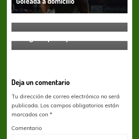
Goleada a domicilio
Lanús
Liga Profesional
Se sumaron a la fiesta
Lanús
Liga Profesional
Y llegó el quinto para Luis
Deja un comentario
Tu dirección de correo electrónico no será
publicada.
Los campos obligatorios están
marcados con
*
Comentario