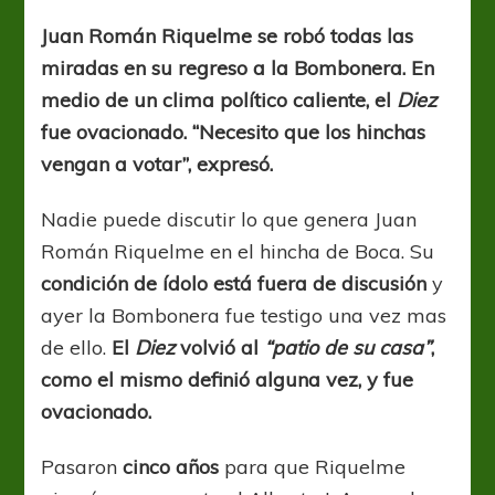
ídolo
volvió
Juan Román Riquelme se robó todas las
al
miradas en su regreso a la Bombonera. En
“patio
de
medio de un clima político caliente, el
Diez
su
fue ovacionado. “Necesito que los hinchas
casa”
vengan a votar”, expresó.
Nadie puede discutir lo que genera Juan
Román Riquelme en el hincha de Boca. Su
condición de ídolo está fuera de discusión
y
ayer la Bombonera fue testigo una vez mas
de ello.
El
Diez
volvió al
“patio de su casa”
,
como el mismo definió alguna vez, y fue
ovacionado.
Pasaron
cinco años
para que Riquelme