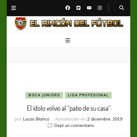
El Rincón del Fútbol
Diario digital de Fútbol
BOCA JUNIORS
LIGA PROFESIONAL
El ídolo volvió al “patio de su casa”
por
Lucas Blanco
Actualizado en
2 diciembre, 2019
en
Dejá un comentario
El