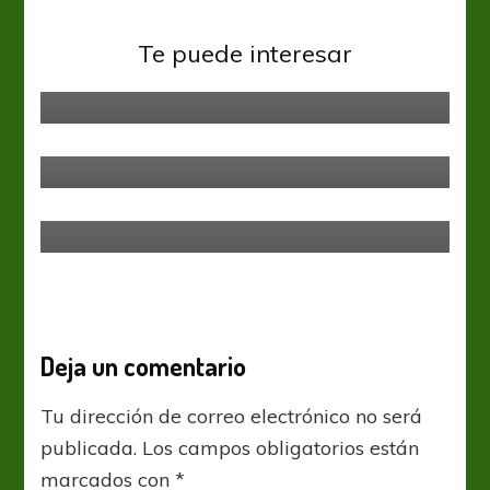
Boca Juniors
Copa Libertadores
La Previa: se reconstruye el 11
Te puede interesar
titular
Boca Juniors
Liga Profesional
Probando el once
Argentinos Jrs
Liga Profesional
De esta manera se retira del
mercado
Deja un comentario
Tu dirección de correo electrónico no será
publicada.
Los campos obligatorios están
marcados con
*