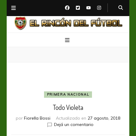
El Rincón del Fútbol
Diario digital de Fútbol
PRIMERA NACIONAL
Todo Violeta
por
Fiorella Bossi
Actualizado en
27 agosto, 2018
en
Dejá un comentario
Todo