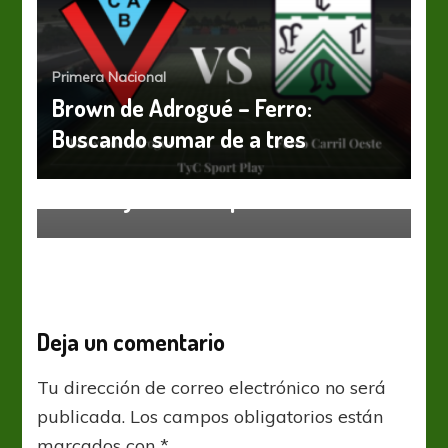
Primera Nacional
Brown de Adrogué – Ferro:
AFA
Primera Nacional
Fabián López: “La idea de retomar
Buscando sumar de a tres
el fútbol en el norte entusiasma
mucho y a toda la provincia”
Deja un comentario
Tu dirección de correo electrónico no será
publicada.
Los campos obligatorios están
marcados con
*