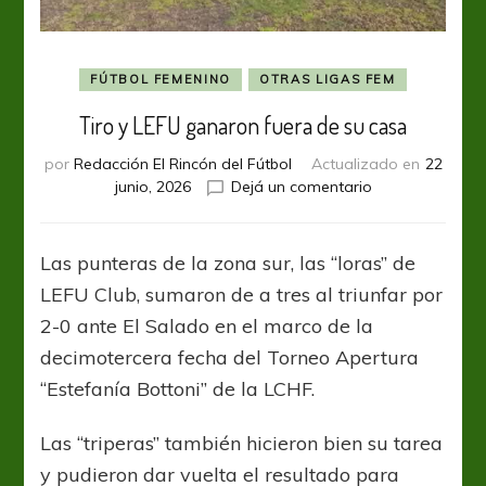
FÚTBOL FEMENINO
OTRAS LIGAS FEM
Tiro y LEFU ganaron fuera de su casa
por
Redacción El Rincón del Fútbol
Actualizado en
22
en
junio, 2026
Dejá un comentario
Tiro
y
LEFU
Las punteras de la zona sur, las “loras” de
ganaron
LEFU Club, sumaron de a tres al triunfar por
fuera
de
2-0 ante El Salado en el marco de la
su
decimotercera fecha del Torneo Apertura
casa
“Estefanía Bottoni” de la LCHF.
Las “triperas” también hicieron bien su tarea
y pudieron dar vuelta el resultado para