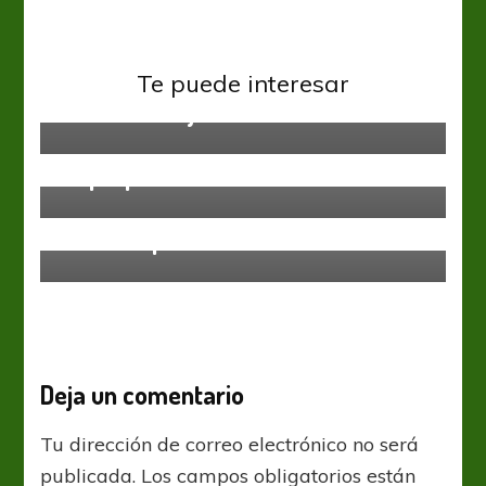
Fútbol Femenino
Selección Nacional
Sub 20
Torneos Juveniles
Las 22 argentinas que irán en
Te puede interesar
busca del objetivo mundial
Fútbol Femenino
Primera A Fem
¡Superpunteras!
Fútbol Femenino
Primera A Fem
Torneo Apertura: fecha 6
Deja un comentario
Tu dirección de correo electrónico no será
publicada.
Los campos obligatorios están