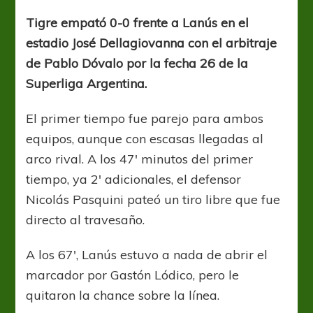
–
Lanús
Tigre empató 0-0 frente a Lanús en el
y
estadio José Dellagiovanna con el arbitraje
un
empate
de Pablo Dóvalo por la fecha 26 de la
que
Superliga Argentina.
no
les
El primer tiempo fue parejo para ambos
sirve
equipos, aunque con escasas llegadas al
arco rival. A los 47′ minutos del primer
tiempo, ya 2′ adicionales, el defensor
Nicolás Pasquini pateó un tiro libre que fue
directo al travesaño.
A los 67′, Lanús estuvo a nada de abrir el
marcador por Gastón Lódico, pero le
quitaron la chance sobre la línea.