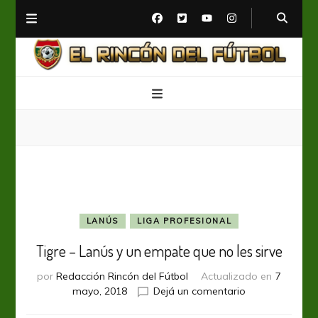
El Rincón del Fútbol
Diario digital de Fútbol
LANÚS
LIGA PROFESIONAL
Tigre – Lanús y un empate que no les sirve
por
Redacción Rincón del Fútbol
Actualizado en
7
en
mayo, 2018
Dejá un comentario
Tigre