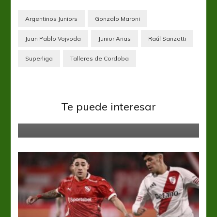
Argentinos Juniors
Gonzalo Maroni
Juan Pablo Vojvoda
Junior Arias
Raúl Sanzotti
Superliga
Talleres de Cordoba
Gimnasia y Esgrima LP
Liga Profesional
Unión
Te puede interesar
Salir de la mala