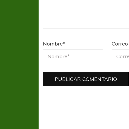
Nombre
*
Correo 
FÚTBOL FEMENINO
FÚTBOL 
REGIONAL AMATEUR
REGIONAL
Ajustada caída de Verónica en Alejandro
Verónica jugará ante 
Korn
Fed