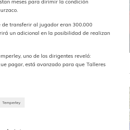
stan meses para dirimir la condición
Burzaco.
te de transferir al jugador eran 300.000
rirá un adicional en la posibilidad de realizan
perley, uno de los dirigentes reveló:
 que pagar, está avanzado para que Talleres
Temperley
Gimnasia y Esgrima LP
s
Talleres