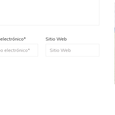
electrónico
*
Sitio Web
FEMENINO
FÚTBOL FEMENINO
 AMATEUR
LIGA DE LA COSTA
Estrella del Sur en el
Las campeonas festejaron ante su gente
eral