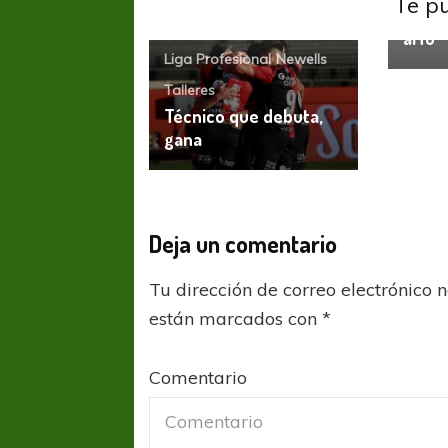
Te p
Quier
alTo
Liga Profesional
Newells
Talleres
Técnico que debuta,
gana
COPA SUDAMER
Sur De
Deja un comentario
COPA SUDAMERICANA
TIGRE
Tu dirección de correo electrónico 
A pesar de la derrota Tigre avanzó a
están marcados con
*
Octavos de Final
Comentario