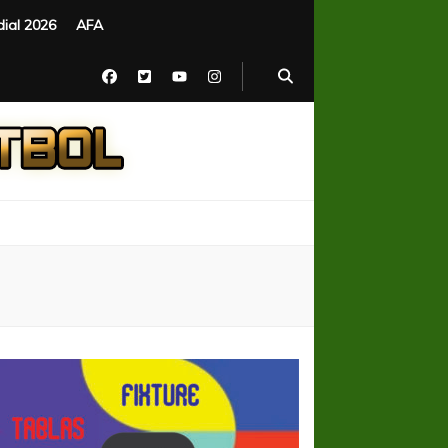
ial 2026
AFA