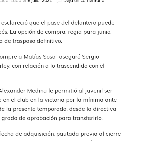
en
ctualizado en
8 julio, 2021
Dejá un comentario
Talleres
evalúa
transferir
 esclareció que el pase del delantero puede
a
bés. La opción de compra, regia para junio,
Matías
Sosa
 de traspaso definitivo.
compre a Matías Sosa” aseguró Sergio
y, con relación a lo trascendido con el
 Alexander Medina le permitió al juvenil ser
 en el club en la victoria por la mínima ante
n de la presente temporada, desde la directiva
l grado de aprobación para transferirlo.
fecha de adquisición, pautada previa al cierre