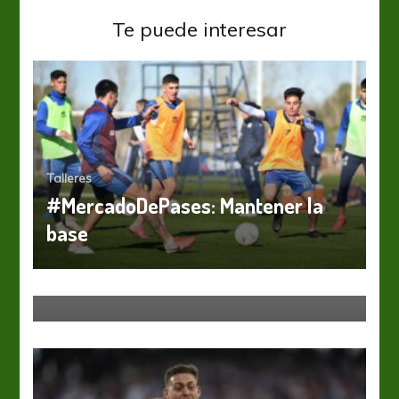
Te puede interesar
Talleres
#MercadoDePases: Mantener la
base
Boca Juniors
Liga Profesional
Talleres
Apareció un rayo de sol en medio
de la tormenta de Boca