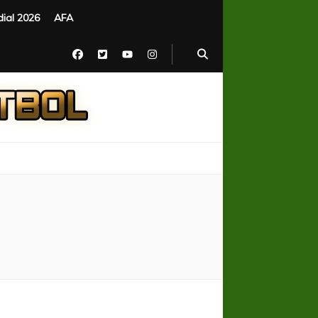
ial 2026
AFA