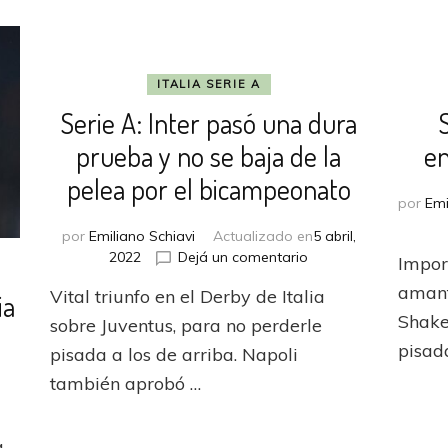
ITALIA SERIE A
Serie A: Inter pasó una dura
S
prueba y no se baja de la
en
pelea por el bicampeonato
por
Emi
por
Emiliano Schiavi
Actualizado en
5 abril,
en
2022
Dejá un comentario
Impor
Serie
amant
Vital triunfo en el Derby de Italia
ia
A:
Inter
Shake
sobre Juventus, para no perderle
pasó
pisada
pisada a los de arriba. Napoli
una
también aprobó …
dura
prueba
en
y
Atlético
a
no