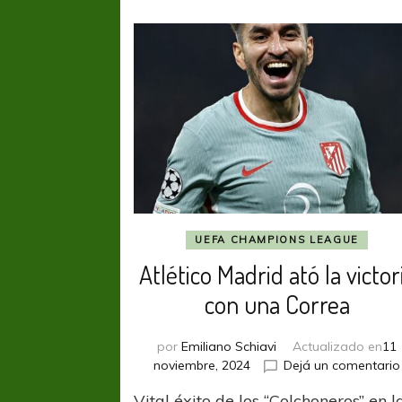
UEFA CHAMPIONS LEAGUE
Atlético Madrid ató la victor
con una Correa
por
Emiliano Schiavi
Actualizado en
11
noviembre, 2024
Dejá un comentario
Vital éxito de los “Colchoneros” en l