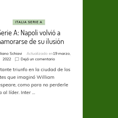
ITALIA SERIE A
erie A: Napoli volvió a
amorarse de su ilusión
liano Schiavi
Actualizado en
19 marzo,
en
2022
Dejá un comentario
Serie
tante triunfo en la ciudad de los
A:
Napoli
es que imaginó William
volvió
speare, como para no perderle
a
 al líder. Inter …
enamorarse
de
su
ilusión