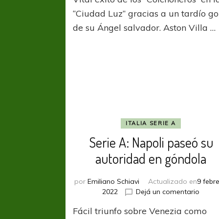
“Ciudad Luz” gracias a un tardío go
de su Ángel salvador. Aston Villa …
ITALIA SERIE A
Serie A: Napoli paseó su
autoridad en góndola
por
Emiliano Schiavi
Actualizado en
9 febre
en
2022
Dejá un comentario
Serie
Fácil triunfo sobre Venezia como
A: