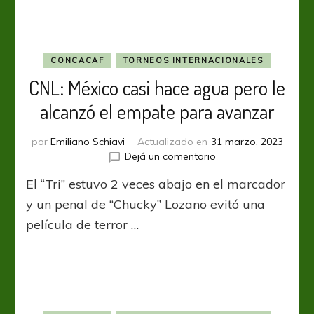
y
estará
en
el
“Final
CONCACAF
TORNEOS INTERNACIONALES
Four”
CNL: México casi hace agua pero le
alcanzó el empate para avanzar
por
Emiliano Schiavi
Actualizado en
31 marzo, 2023
en
Dejá un comentario
CNL:
El “Tri” estuvo 2 veces abajo en el marcador
México
casi
y un penal de “Chucky” Lozano evitó una
hace
película de terror …
agua
pero
le
alcanzó
el
empate