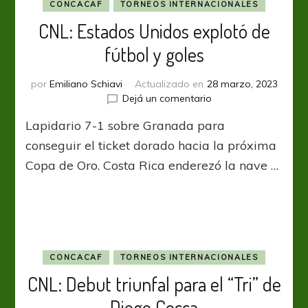
para
CONCACAF
TORNEOS INTERNACIONALES
avanzar
CNL: Estados Unidos explotó de
fútbol y goles
por
Emiliano Schiavi
Actualizado en
28 marzo, 2023
en
Dejá un comentario
CNL:
Lapidario 7-1 sobre Granada para
Estados
Unidos
conseguir el ticket dorado hacia la próxima
explotó
Copa de Oro. Costa Rica enderezó la nave …
de
fútbol
y
goles
CONCACAF
TORNEOS INTERNACIONALES
CNL: Debut triunfal para el “Tri” de
Diego Cocca