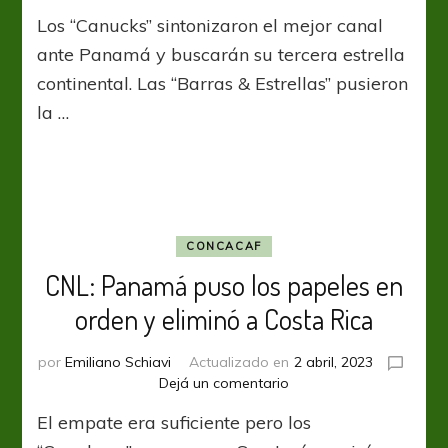
Canadá
Los “Canucks” sintonizaron el mejor canal
y
Estados
ante Panamá y buscarán su tercera estrella
Unidos
continental. Las “Barras & Estrellas” pusieron
jugarán
la …
la
final
CONCACAF
CNL: Panamá puso los papeles en
orden y eliminó a Costa Rica
por
Emiliano Schiavi
Actualizado en
2 abril, 2023
en
Dejá un comentario
CNL:
El empate era suficiente pero los
Panamá
puso