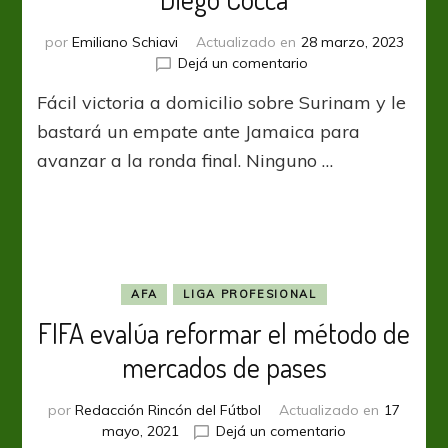
por
Emiliano Schiavi
Actualizado en
28 marzo, 2023
en
Dejá un comentario
CNL:
Fácil victoria a domicilio sobre Surinam y le
Debut
triunfal
bastará un empate ante Jamaica para
para
avanzar a la ronda final. Ninguno …
el
“Tri”
de
Diego
Cocca
AFA
LIGA PROFESIONAL
FIFA evalúa reformar el método de
mercados de pases
por
Redacción Rincón del Fútbol
Actualizado en
17
en
mayo, 2021
Dejá un comentario