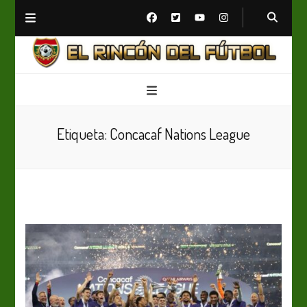
El Rincón del Fútbol
Diario digital de Fútbol
Etiqueta:
Concacaf Nations League