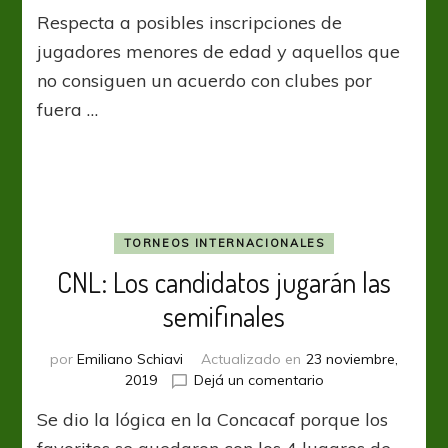
FIFA
Respecta a posibles inscripciones de
evalúa
reformar
jugadores menores de edad y aquellos que
el
no consiguen un acuerdo con clubes por
método
fuera …
de
mercados
de
pases
TORNEOS INTERNACIONALES
CNL: Los candidatos jugarán las
semifinales
por
Emiliano Schiavi
Actualizado en
23 noviembre,
en
2019
Dejá un comentario
CNL:
Se dio la lógica en la Concacaf porque los
Los
candidatos