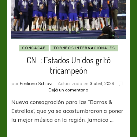
CONCACAF
TORNEOS INTERNACIONALES
CNL: Estados Unidos gritó
tricampeón
por
Emiliano Schiavi
Actualizado en
3 abril, 2024
en
Dejá un comentario
CNL:
Nueva consagración para las “Barras &
Estados
Unidos
Estrellas”, que ya se acostumbraron a poner
gritó
la mejor música en la región. Jamaica …
tricampeón