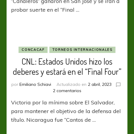
“Canaleros” ganaron en San José y se irán a
los
probar suerte en el “Final …
papeles
en
orden
y
eliminó
a
Costa
CONCACAF
TORNEOS INTERNACIONALES
Rica
CNL: Estados Unidos hizo los
deberes y estará en el “Final Four”
por
Emiliano Schiavi
Actualizado en
2 abril, 2023
en
2 comentarios
CNL:
Victoria por la mínima sobre El Salvador,
Estados
Unidos
para mantener el objetivo de la defensa del
hizo
título. Nicaragua fue “Cantos de …
los
deberes