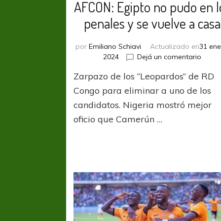
AFCON: Egipto no pudo en l
penales y se vuelve a casa
por
Emiliano Schiavi
Actualizado en
31 ene
en
2024
Dejá un comentario
AFCO
Zarpazo de los “Leopardos” de RD
Egipt
no
Congo para eliminar a uno de los
pudo
candidatos. Nigeria mostró mejor
en
oficio que Camerún …
los
penal
y
se
vuelv
a
casa