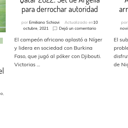
para derrochar autoridad
ar
por
Emiliano Schiavi
Actualizado en
10
po
en
octubre, 2021
Dejá un comentario
nov
Qatar
El campeón africano aplastó a Níger
El su
2022:
Set
y lidera en sociedad con Burkina
probl
de
Faso, que jugó al póker con Djibouti.
disfru
Argelia
n
Victorias …
de Ni
para
el
derrochar
autoridad
io,
N
:
ia