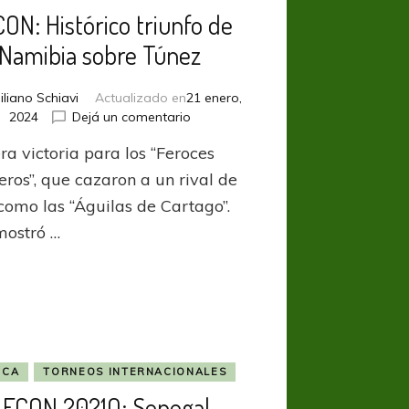
ON: Histórico triunfo de
Namibia sobre Túnez
iliano Schiavi
Actualizado en
21 enero,
en
2024
Dejá un comentario
AFCON:
ra victoria para los “Feroces
Histórico
triunfo
eros”, que cazaron a un rival de
de
 como las “Águilas de Cartago”.
Namibia
mostró …
sobre
Túnez
ICA
TORNEOS INTERNACIONALES
AFCON 2021Q: Senegal