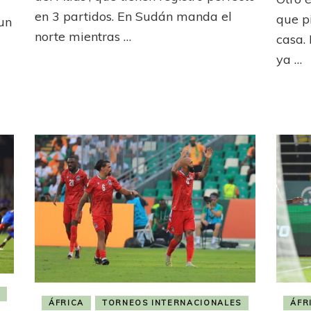
Marruecos
N2025:
en 3 partidos. En Sudán manda el
que p
 un
ecos
norte mientras …
casa.
ya …
or
os
ÁFRICA
TORNEOS INTERNACIONALES
ÁFR