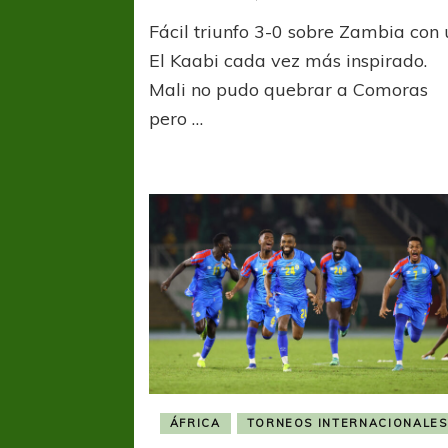
AFCO
Fácil triunfo 3-0 sobre Zambia con
Marru
fue
El Kaabi cada vez más inspirado.
muy
Mali no pudo quebrar a Comoras
superi
pero …
y
se
metió
en
octav
con
estilo
ÁFRICA
TORNEOS INTERNACIONALES