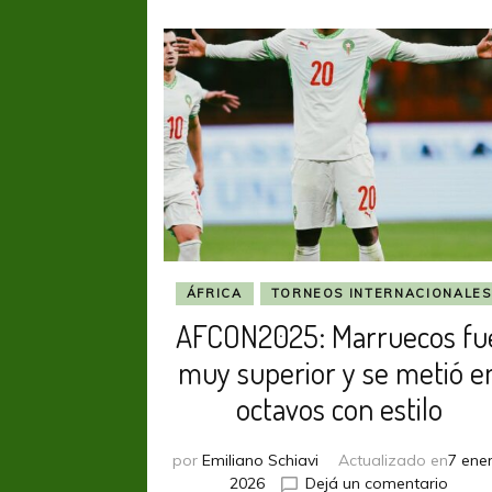
ÁFRICA
TORNEOS INTERNACIONALES
AFCON2025: Marruecos fu
muy superior y se metió e
octavos con estilo
por
Emiliano Schiavi
Actualizado en
7 ener
en
2026
Dejá un comentario