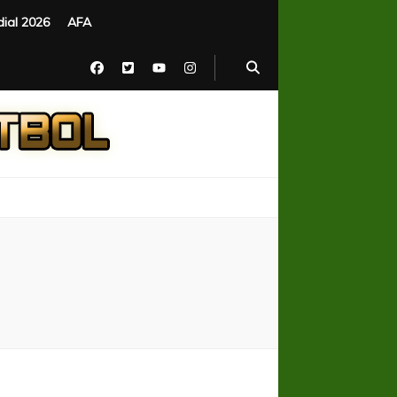
ial 2026
AFA