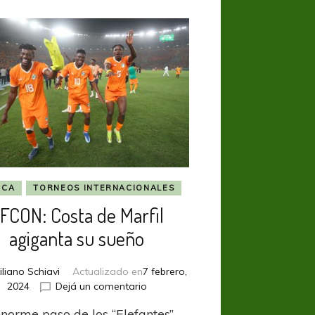
ICA
TORNEOS INTERNACIONALES
FCON: Costa de Marfil
agiganta su sueño
liano Schiavi
Actualizado en
7 febrero,
en
2024
Dejá un comentario
AFCON:
enorme paso de los “Elefantes”,