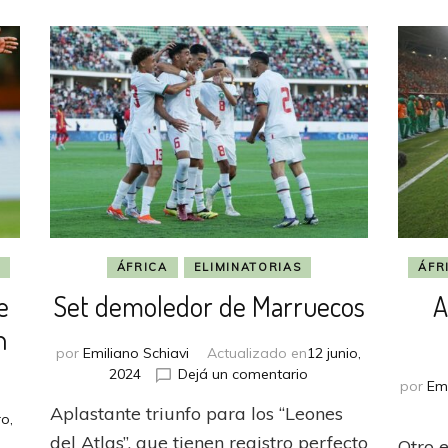
ÁFRICA
ELIMINATORIAS
ÁFR
e
Set demoledor de Marruecos
A
n
por
Emiliano Schiavi
Actualizado en
12 junio,
en
2024
Dejá un comentario
por
Emi
Set
Aplastante triunfo para los “Leones
demoledor
o,
de
del Atlas”, que tienen registro perfecto
Otro 