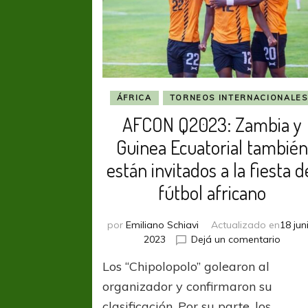
ÁFRICA
TORNEOS INTERNACIONALES
AFCON Q2023: Zambia y
Guinea Ecuatorial tambié
están invitados a la fiesta d
fútbol africano
por
Emiliano Schiavi
Actualizado en
18 jun
en
2023
Dejá un comentario
AFCO
Los “Chipolopolo” golearon al
Q2023
Zamb
organizador y confirmaron su
y
clasificación. Por su parte, los