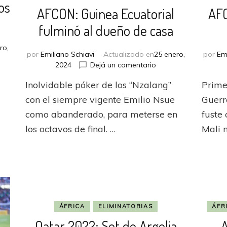
os
AFCON: Guinea Ecuatorial
AFC
fulminó al dueño de casa
ro,
por
Emiliano Schiavi
Actualizado en
25 enero,
por
Em
en
2024
Dejá un comentario
N:
AFCON:
o
Inolvidable póker de los “Nzalang”
Prime
Guinea
Ecuatorial
con el siempre vigente Emilio Nsue
Guerr
fulminó
como abanderado, para meterse en
fuste
al
los octavos de final. …
Mali 
dueño
es
de
casa
e
ÁFRICA
ELIMINATORIAS
ÁFR
Qatar 2022: Set de Argelia