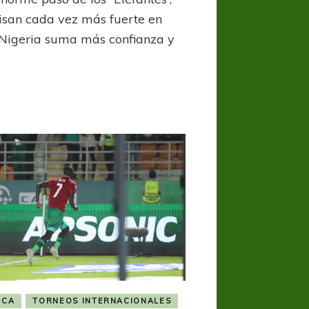
Costa
de
isan cada vez más fuerte en
Marfil
 Nigeria suma más confianza y
agiganta
su
sueño
ICA
TORNEOS INTERNACIONALES