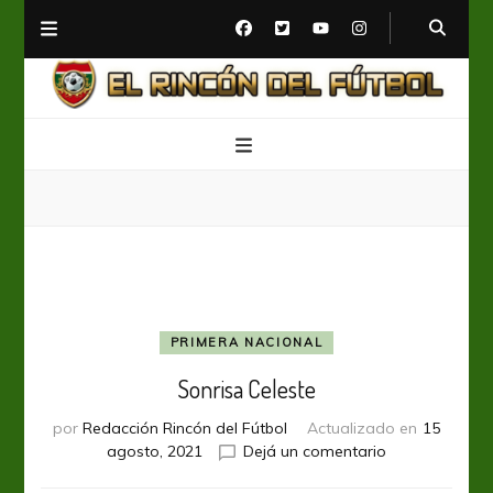
El Rincón del Fútbol
Diario digital de Fútbol
PRIMERA NACIONAL
Sonrisa Celeste
por
Redacción Rincón del Fútbol
Actualizado en
15
en
agosto, 2021
Dejá un comentario
Sonrisa