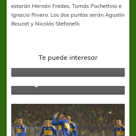
estarán Hernán Fredes, Tomás Pochettino e
Ignacio Rivero. Los dos puntas serán Agustín
Bouzat y Nicolás Stefanelli.
Liga Profesional
San Lorenzo
“Cambiamos más que nada en la
Colón
Liga Profesional
Te puede interesar
José Vignatti propone la
actitud”
persistencia de Eduardo
Domínguez