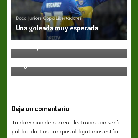
Boca Juniors
Copa Libertadores
Una goleada muy esperada
Banfield
Liga Profesional
Quiere pescar al Tiburón
Godoy Cruz
Liga Profesional
Gustavo Lescovich: “Godoy Cruz lo
negocia”
Deja un comentario
Tu dirección de correo electrónico no será
publicada.
Los campos obligatorios están