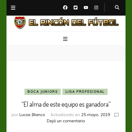
El Rincón del Fútbol
Diario digital de Fútbol
BOCA JUNIORS
LIGA PROFESIONAL
“El alma de este equipo es ganadora”
por
Lucas Blanco
Actualizado en
25 mayo, 2019
en
Dejá un comentario
“El