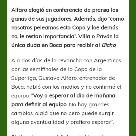
alma
de
Alfaro elogió en conferencia de prensa las
este
ganas de sus jugadores. Además, dijo “como
equipo
es
nosotros peleamos esta Copa y loe demás
ganadora”
no, le restan importancia”. Villa o Pavón la
única duda en Boca para recibir al
Bicho
.
A a dos días de la revancha con Argentinos
por las semifinales de la Copa de la
Superliga, Gustavo Alfaro, entrenador de
Boca, habló con los medios y no confirmó el
equipo: “
Voy a esperar al dia de mañana
para definir al equipo
. No hay grandes
cambios, ojalá que no pero puede surgir
alguna eventualidad y prefiero esperar”.