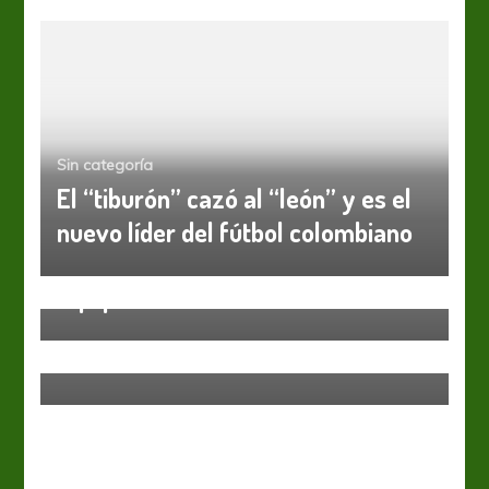
Sin categoría
El “tiburón” cazó al “león” y es el
nuevo líder del fútbol colombiano
Sin categoría
Equipo de memoria
Sin categoría
Temperley no reacciona y se
hunde en un abismo