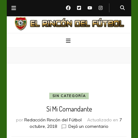
El Rincón del Fútbol
Diario digital de Fútbol
SIN CATEGORÍA
Sí Mi Comandante
por
Redacción Rincón del Fútbol
Actualizado en
7
en
octubre, 2018
Dejá un comentario
Sí