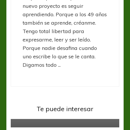
nuevo proyecto es seguir
aprendiendo. Porque a los 49 años
también se aprende, créanme.
Tengo total libertad para
expresarme, leer y ser leído.
Porque nadie desafina cuando
uno escribe lo que se le canta.
Digamos todo ...
Italia Serie A
Serie A: Napoli es contundente e
Te puede interesar
ideal
Italia Serie A
SuperCopa: Lazio campeón de