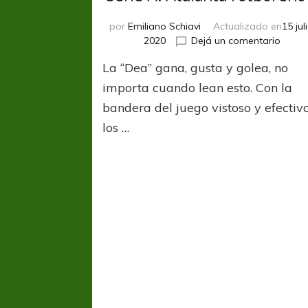
por
Emiliano Schiavi
Actualizado en
15 juli
en
2020
Dejá un comentario
Serie
La “Dea” gana, gusta y golea, no
A:
Atala
importa cuando lean esto. Con la
fútbol
bandera del juego vistoso y efectivo
show
los …