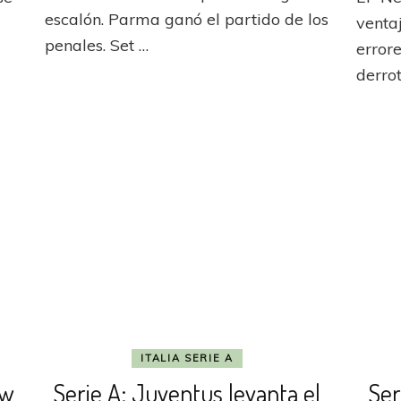
chocó
escalón. Parma ganó el partido de los
ventaj
contra
penales. Set …
los
error
palos
derro
va
eró
ndo
o
ITALIA SERIE A
ow
Serie A: Juventus levanta el
Ser