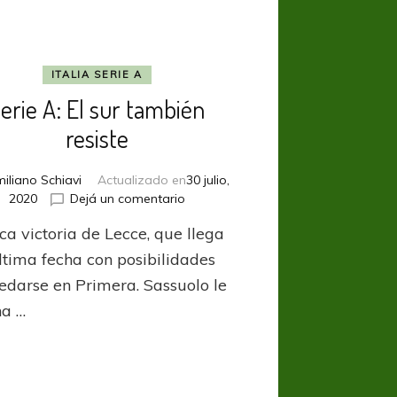
ITALIA SERIE A
erie A: El sur también
resiste
iliano Schiavi
Actualizado en
30 julio,
en
2020
Dejá un comentario
Serie
ca victoria de Lecce, que llega
A:
El
última fecha con posibilidades
sur
edarse en Primera. Sassuolo le
también
na …
resiste