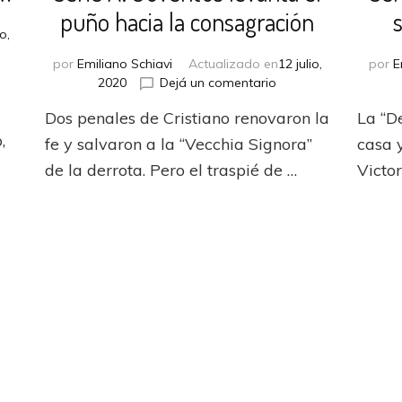
puño hacia la consagración
o,
por
Emiliano Schiavi
Actualizado en
12 julio,
por
E
en
2020
Dejá un comentario
Serie
nta
Dos penales de Cristiano renovaron la
La “D
A:
,
Juventus
fe y salvaron a la “Vecchia Signora”
casa 
levanta
de la derrota. Pero el traspié de …
Victo
el
puño
hacia
la
consagración