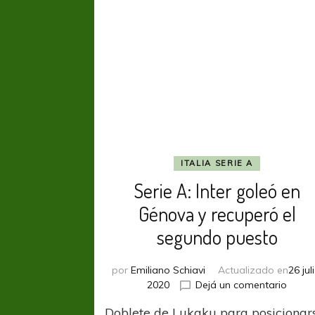
ITALIA SERIE A
Serie A: Inter goleó en
Génova y recuperó el
segundo puesto
por
Emiliano Schiavi
Actualizado en
26 juli
en
2020
Dejá un comentario
Serie
Doblete de Lukaku para posicionar
A: