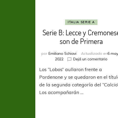
ITALIA SERIE A
Serie B: Lecce y Cremones
son de Primera
por
Emiliano Schiavi
Actualizado en
6 may
en
2022
Dejá un comentario
Serie
Los “Lobos” aullaron frente a
B:
Lecce
Pordenone y se quedaron en el títul
y
de la segunda categoría del “Calcio”
Crem
Los acompañarán …
son
de
Prime