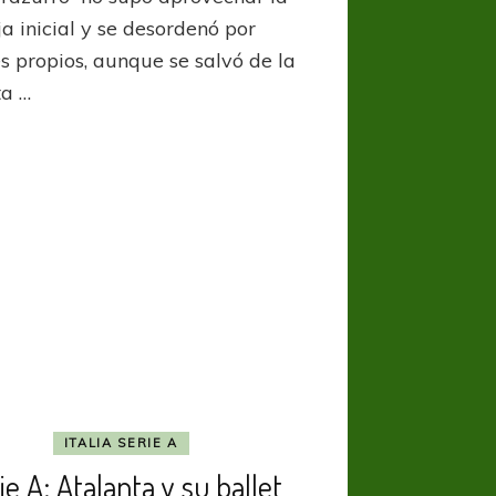
Inter
a inicial y se desordenó por
empató
es propios, aunque se salvó de la
en
ta …
Roma
y
se
esfuma
el
sueño
de
campeón
ITALIA SERIE A
ie A: Atalanta y su ballet