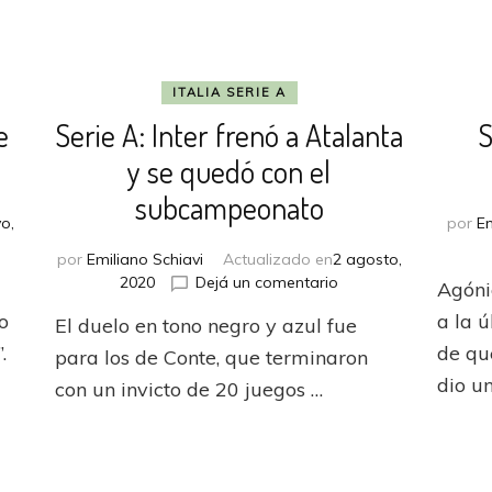
ITALIA SERIE A
e
Serie A: Inter frenó a Atalanta
S
y se quedó con el
subcampeonato
o,
por
Em
por
Emiliano Schiavi
Actualizado en
2 agosto,
en
2020
Dejá un comentario
Agóni
Serie
o
a la 
El duelo en tono negro y azul fue
A:
.
Inter
de qu
para los de Conte, que terminaron
onese
frenó
dio u
con un invicto de 20 juegos …
a
Atalanta
ra
y
se
quedó