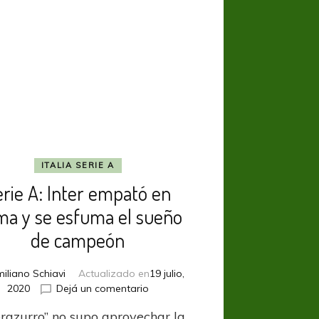
ITALIA SERIE A
erie A: Inter empató en
a y se esfuma el sueño
de campeón
iliano Schiavi
Actualizado en
19 julio,
en
2020
Dejá un comentario
Serie
erazurro” no supo aprovechar la
A: