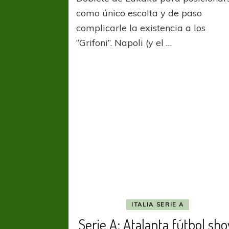
Inter
como único escolta y de paso
goleó
complicarle la existencia a los
en
“Grifoni”. Napoli (y el …
Géno
y
recup
el
segu
puest
ITALIA SERIE A
Serie A: Atalanta fútbol sh