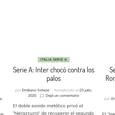
con
el
subcampeonato
ITALIA SERIE A
Serie A: Inter chocó contra los
S
palos
Rom
por
Emiliano Schiavi
Actualizado en
23 julio,
en
2020
Dejá un comentario
o,
por
Em
Serie
El doble sonido metálico privó al
A:
Inter
“Nerazzurro” de recuperar el segundo
se
El “N