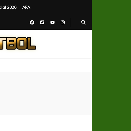
ial 2026
AFA