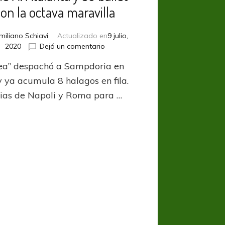
son la octava maravilla
miliano Schiavi
Actualizado en
9 julio,
en
2020
Dejá un comentario
Serie
ea” despachó a Sampdoria en
A:
Atalanta
y ya acumula 8 halagos en fila.
y
rias de Napoli y Roma para …
su
ballet
son
la
octava
maravilla