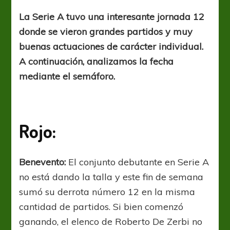
A:
El
La Serie A tuvo una interesante jornada 12
semáforo
donde se vieron grandes partidos y muy
de
la
buenas actuaciones de carácter individual.
jornada
A continuación, analizamos la fecha
12
mediante el semáforo.
Rojo:
Benevento:
El conjunto debutante en Serie A
no está dando la talla y este fin de semana
sumó su derrota número 12 en la misma
cantidad de partidos. Si bien comenzó
ganando, el elenco de Roberto De Zerbi no