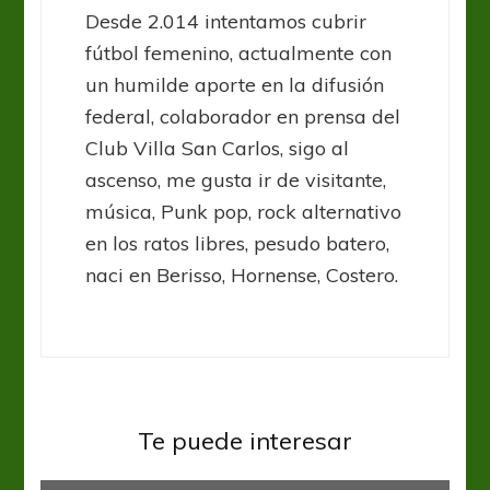
Desde 2.014 intentamos cubrir
fútbol femenino, actualmente con
un humilde aporte en la difusión
federal, colaborador en prensa del
Club Villa San Carlos, sigo al
ascenso, me gusta ir de visitante,
música, Punk pop, rock alternativo
en los ratos libres, pesudo batero,
naci en Berisso, Hornense, Costero.
Fútbol Femenino
Liga Santafesina
Liga Santafesina: Con fútbol, sin
Te puede interesar
Martín