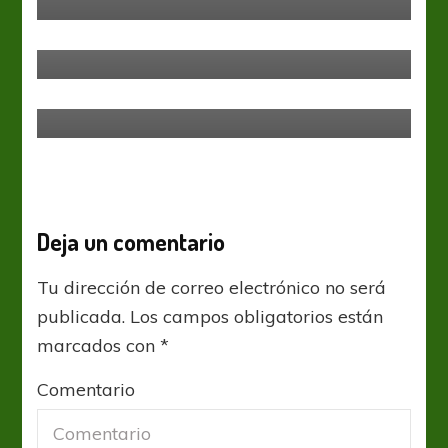
Fútbol Femenino
Juegos Panamericanos
Colombia finalista
Copa Libertadores Femenina
Fútbol Femenino
Colo-Colo ganó y aumentaron sus
chances de clasificación
Deja un comentario
Tu dirección de correo electrónico no será
publicada.
Los campos obligatorios están
marcados con
*
Comentario