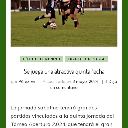
FÚTBOL FEMENINO
LIGA DE LA COSTA
Se juega una atractiva quinta fecha
por
Pérez Emi
Actualizado en
3 mayo, 2024
Dejá
en
un comentario
Se
juega
una
La jornada sabatina tendrá grandes
atractiva
partidos vinculados a la quinta jornada del
quinta
fecha
Torneo Apertura 2.024, que tendrá el gran