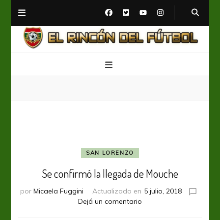
El Rincón del Fútbol
Diario digital de Fútbol
SAN LORENZO
Se confirmó la llegada de Mouche
por
Micaela Fuggini
Actualizado en
5 julio, 2018
en
Dejá un comentario
Se