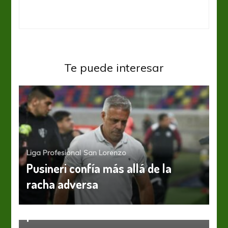
Te puede interesar
Liga Profesional
San Lorenzo
Pusineri confía más allá de la
racha adversa
San Lorenzo
Sin Blandi, Almirón arma el equipo
San Lorenzo
San Lorenzo se prepara para
para su debùt