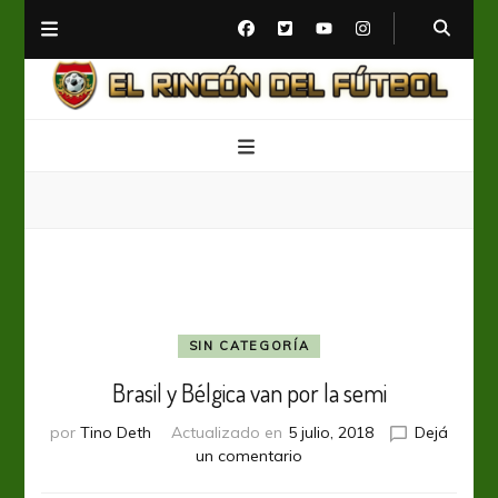
El Rincón del Fútbol
Diario digital de Fútbol
SIN CATEGORÍA
Brasil y Bélgica van por la semi
por
Tino Deth
Actualizado en
5 julio, 2018
Dejá
en
un comentario
Brasil