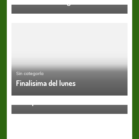
Pensando en los gasoleritos
Sin categoría
Finalisima del lunes
Sin categoría
Más que una derrota