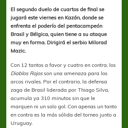
y
Bélgica
El segundo duelo de cuartos de final se
van
jugará este viernes en Kazán, donde se
por
la
enfrenta el poderío del pentacampeón
semi
Brasil y Bélgica, quien tiene a su ataque
muy en forma. Dirigirá el serbio Milorad
Mazic.
Con 12 tantos a favor y cuatro en contra, los
Diablos Rojos
son una amenaza para los
arcos rivales. Por el contrario, la defensa
zaga de Brasil liderada por Thiago Silva,
acumula ya 310 minutos sin que le
marquen ni un solo gol. Con apenas un tanto
en contra es la más sólida del torneo junto a
Uruguay.