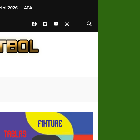
ial 2026
AFA