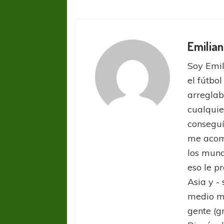
Emilian
Soy Emil
el fútbol
arreglab
cualquie
conseguí
me acom
los mund
eso le pr
Asia y -
medio ma
gente (g