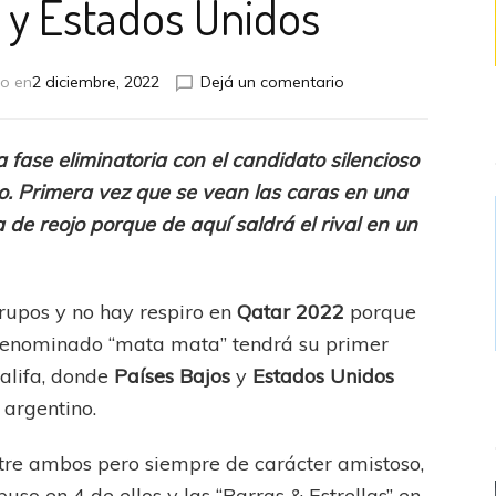
s y Estados Unidos
en
o en
2 diciembre, 2022
Dejá un comentario
Se
abren
los
a fase eliminatoria con el candidato silencioso
octavos
lto. Primera vez que se vean las caras en una
con
el
de reojo porque de aquí saldrá el rival en un
duelo
entre
Países
rupos y no hay respiro en
Qatar 2022
porque
Bajos
y
 denominado “mata mata” tendrá su primer
Estados
halifa, donde
Países Bajos
y
Estados Unidos
Unidos
argentino.
tre ambos pero siempre de carácter amistoso,
so en 4 de ellos y las “Barras & Estrellas” en