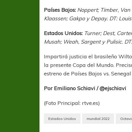
Países Bajos:
Noppert; Timber, Van D
Klaassen; Gakpo y Depay. DT: Louis
Estados Unidos:
Turner; Dest, Cart
Musah; Weah, Sargent y Pulisic. DT
Impartirá justicia el brasileño Wi
la presente Copa del Mundo. Precisa
estreno de Países Bajos vs. Senegal
Por Emiliano Schiavi / @ejschiavi
(Foto Principal: rtve.es)
FÚTBOL FEMENINO
FÚTBOL 
REGIONAL AMATEUR
LIGA DE 
Estados Unidos
mundial 2022
Octavo
Verónica jugará ante Estrella del Sur en el
Las campeonas feste
Federal