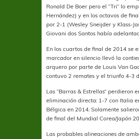
Ronald De Boer pero el “Tri” lo emp
Hernández) y en los octavos de fina
por 2-1 (Wesley Sneijder y Klass-J
Giovani dos Santos había adelantado
En los cuartos de final de 2014 se e
marcador en silencio llevó la conti
COPA SUDAMER
arquero por parte de Louis Van Gaa
Sur De
contuvo 2 remates y el triunfo 4-3 d
COPA SUDAMERICANA
TIGRE
Las “Barras & Estrellas” perdieron e
A pesar de la derrota Tigre avanzó a
eliminación directa: 1-7 con Italia
Octavos de Final
Bélgica en 2014. Solamente saliero
de final del Mundial Corea/Japón 2
Las probables alineaciones de ambos