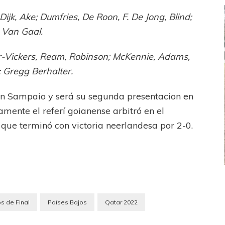
ijk, Ake; Dumfries, De Roon, F. De Jong, Blind;
 Van Gaal.
er-Vickers, Ream, Robinson; McKennie, Adams,
: Gregg Berhalter.
lton Sampaio y será su segunda presentacion en
mente el referí goianense arbitró en el
 que terminó con victoria neerlandesa por 2-0.
FEMENINO
FÚTBOL FEMENINO
LA COSTA
OTRAS LIGAS FEM
s de Final
Países Bajos
Qatar 2022
jaron ante su gente
Tiro se quedó con la primera semifinal