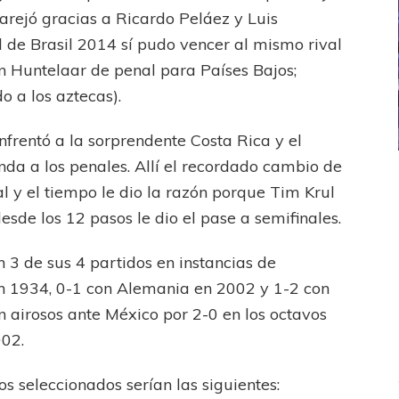
arejó gracias a Ricardo Peláez y Luis
l de Brasil 2014 sí pudo vencer al mismo rival
an Huntelaar de penal para Países Bajos;
 a los aztecas).
nfrentó a la sorprendente Costa Rica y el
enda a los penales. Allí el recordado cambio de
ICANA
LANÚS
UEFA CHAMPIONS LEAGUE
l y el tiempo le dio la razón porque Tim Krul
fendido
PSG celebró el bicampeonato
esde los 12 pasos le dio el pase a semifinales.
n 3 de sus 4 partidos en instancias de
 en 1934, 0-1 con Alemania en 2002 y 1-2 con
n airosos ante México por 2-0 en los octavos
002.
 seleccionados serían las siguientes: