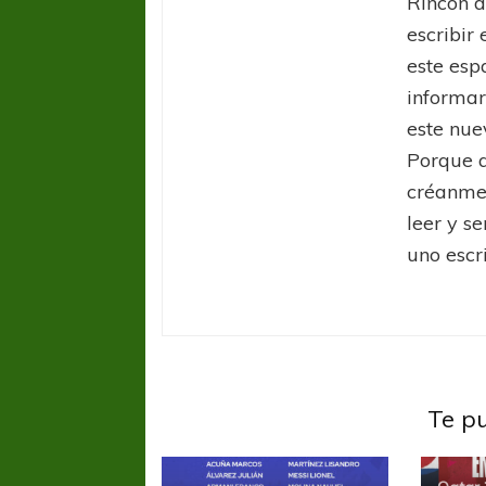
Rincón d
escribir 
este esp
informar
este nue
Porque a
créanme.
leer y s
uno escri
Te p