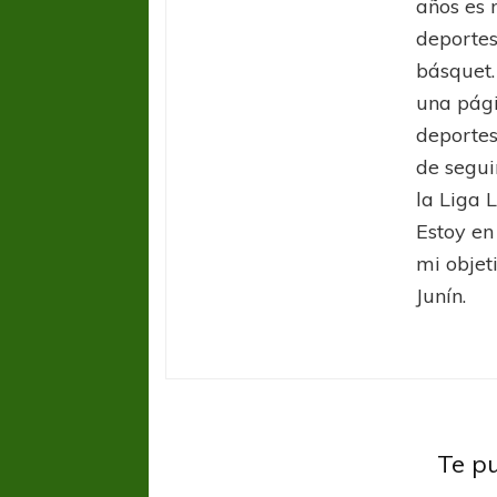
años es 
deportes
básquet.
una pági
deportes
de segui
la Liga L
Estoy en
mi objet
Junín.
Lanús
Liga Profesional
AFA
L
Con aliento de su
Futbo
Te p
público, Aldosivi visita
Agrem