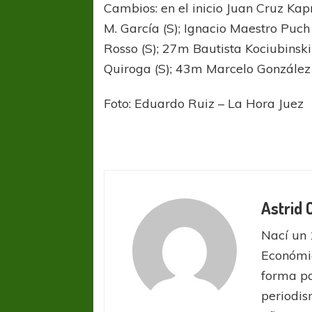
Cambios: en el inicio Juan Cruz Ka
M. García (S); Ignacio Maestro Puc
Rosso (S); 27m Bautista Kociubinsk
Quiroga (S); 43m Marcelo González 
Foto: Eduardo Ruiz – La Hora Juez
Astrid
Nací un 
Económic
forma pa
periodis