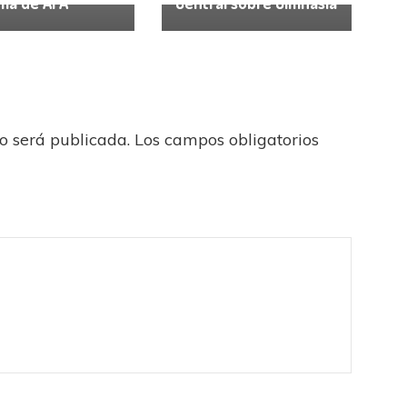
ma de AFA
Central sobre Gimnasia
no será publicada.
Los campos obligatorios