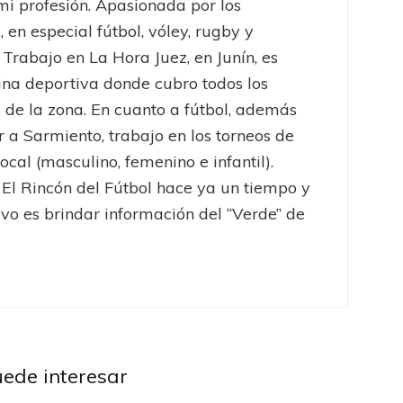
mi profesión. Apasionada por los
, en especial fútbol, vóley, rugby y
 Trabajo en La Hora Juez, en Junín, es
na deportiva donde cubro todos los
 de la zona. En cuanto a fútbol, además
r a Sarmiento, trabajo en los torneos de
ocal (masculino, femenino e infantil).
 El Rincón del Fútbol hace ya un tiempo y
ivo es brindar información del “Verde” de
Barracas Central
Gimnasia y Esgrima LP
iga Profesional
Liga Profesional
listas Argentinos
uede interesar
iados desestima
Victoria de Barracas