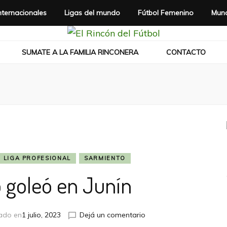
nternacionales
Ligas del mundo
Fútbol Femenino
Mund
SUMATE A LA FAMILIA RINCONERA
CONTACTO
LIGA PROFESIONAL
SARMIENTO
 goleó en Junín
en
ado en
1 julio, 2023
Dejá un comentario
Sarmiento