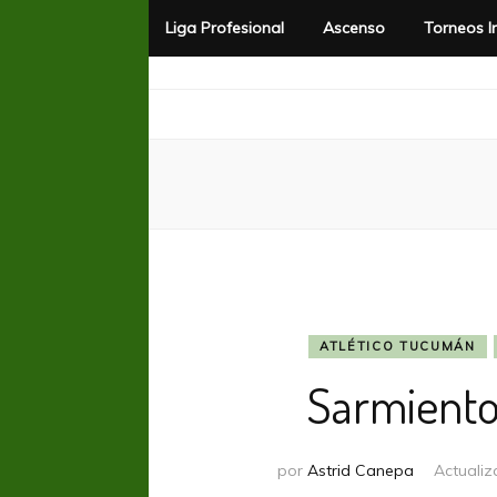
Liga Profesional
Ascenso
Torneos I
El Rincón del Fútbol
Diario digital de Fútbol
ATLÉTICO TUCUMÁN
Sarmiento
por
Astrid Canepa
Actualiz