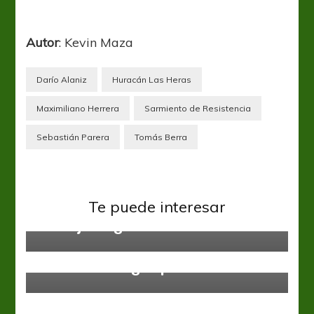
Autor
: Kevin Maza
Darío Alaniz
Huracán Las Heras
Maximiliano Herrera
Sarmiento de Resistencia
Sebastián Parera
Tomás Berra
Federal A
Te puede interesar
Un viaje en globo
Ascenso
Federal A
El Botellero sigue puntero
Ascenso
Federal A
Gustavo Noto: “Prioricé lo
afectivo”