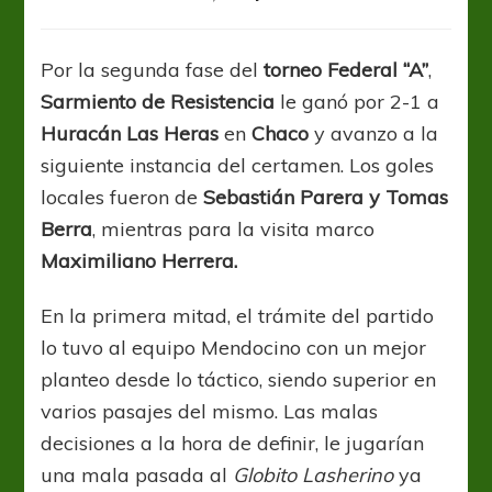
Sarmiento
bajó
al
Por la segunda fase del
torneo Federal “A”
,
Globo
Sarmiento de
Resistencia
le ganó por 2-1 a
y
sueña
Huracán Las Heras
en
Chaco
y avanzo a la
con
siguiente instancia del certamen. Los goles
el
locales fueron de
Sebastián Parera y Tomas
ascenso
Berra
, mientras para la visita marco
Maximiliano Herrera.
En la primera mitad, el trámite del partido
lo tuvo al equipo Mendocino con un mejor
planteo desde lo táctico, siendo superior en
varios pasajes del mismo. Las malas
decisiones a la hora de definir, le jugarían
una mala pasada al
Globito Lasherino
ya