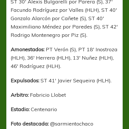
ST 30′ Alexis Bulgarelli por Parera (S), 37′
Facundo Rodríguez por Valles (HLH), ST 40′
Gonzalo Alarcón por Cañete (S), ST 40′
Maximiliano Méndez por Paredes (S), ST 42′
Rodrigo Montenegro por Piz (S).
Amonestados:
PT Verón (S),
PT 18′ Inostroza
(HLH), 36′ Herrera (HLH), 13′ Nuñez (HLH),
46′ Rodríguez (HLH).
Expulsados:
ST 41′ Javier Sequeira (HLH).
Arbitro:
Fabricio Llobet
Estadio:
Centenario
Foto destacada:
@sarmientochaco