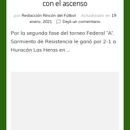
con el ascenso
por
Redacción Rincón del Fútbol
Actualizado en
19
en
enero, 2021
Dejá un comentario
Sarmiento
Por la segunda fase del torneo Federal “A”,
bajó
al
Sarmiento de Resistencia le ganó por 2-1 a
Globo
Huracán Las Heras en …
y
sueña
con
el
ascenso