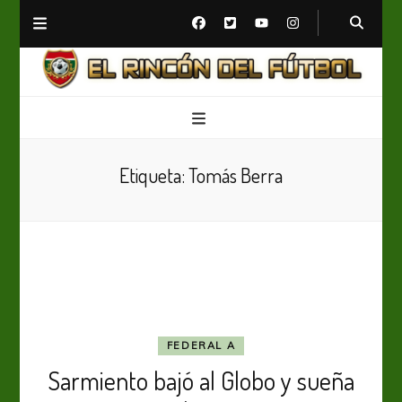
El Rincón del Fútbol
Diario digital de Fútbol
Etiqueta:
Tomás Berra
FEDERAL A
Sarmiento bajó al Globo y sueña