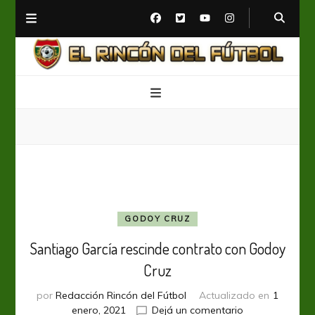
El Rincón del Fútbol
Diario digital de Fútbol
GODOY CRUZ
Santiago García rescinde contrato con Godoy
Cruz
por
Redacción Rincón del Fútbol
Actualizado en
1
en
enero, 2021
Dejá un comentario