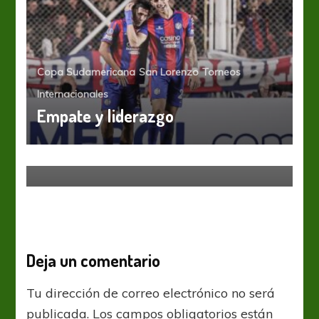
Copa Sudamericana
San Lorenzo
Torneos
Internacionales
Empate y liderazgo
San Lorenzo
San Lorenzo ganó y alcanzó a
Estudiantes
Deja un comentario
Tu dirección de correo electrónico no será
publicada.
Los campos obligatorios están