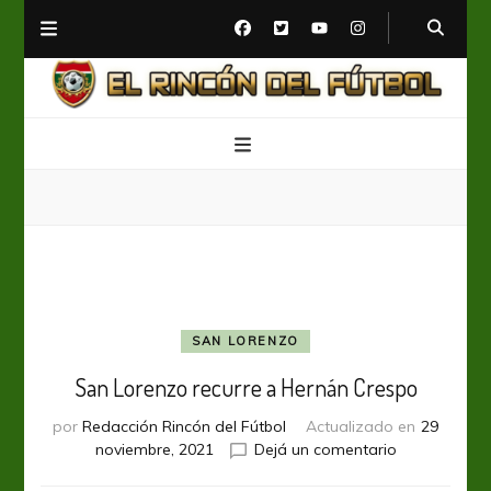
El Rincón del Fútbol
Diario digital de Fútbol
SAN LORENZO
San Lorenzo recurre a Hernán Crespo
por
Redacción Rincón del Fútbol
Actualizado en
29
en
noviembre, 2021
Dejá un comentario
San