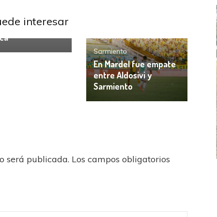
adores
uede interesar
, la carta de gol
ca
Aldosivi
Liga Profesional
Sarmiento
En Mardel fue empate
entre Aldosivi y
Sarmiento
no será publicada.
Los campos obligatorios
FEMENINO
FÚTBOL FEMENINO
LA COSTA
OTRAS LIGAS FEM
jaron ante su gente
Tiro se quedó con la primera semifinal