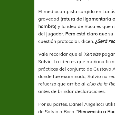
El mediocampista surgido en Lanús s
gravedad (
rotura de ligamentaria en 
hombro
) y la idea de Boca es que nu
del jugador.
Pero está claro que su 
cuestión protocolar, dicen.
¿Será re
Vale recordar que el
Xeneize
paga
Salvio. La idea es que mañana firm
prácticas del conjunto de Gustavo Al
donde fue examinado, Salvio no real
refuerzo que arribe al
club de la Ri
antes de brindar declaraciones.
Por su partes, Daniel Angelicci util
de Salvio a Boca.
“Bienvenido a Boc