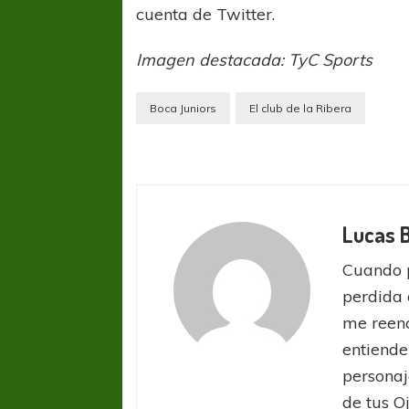
cuenta de Twitter.
Imagen destacada: TyC Sports
Boca Juniors
El club de la Ribera
Lucas 
Cuando 
perdida 
me reenc
entiende
personaj
de tus O