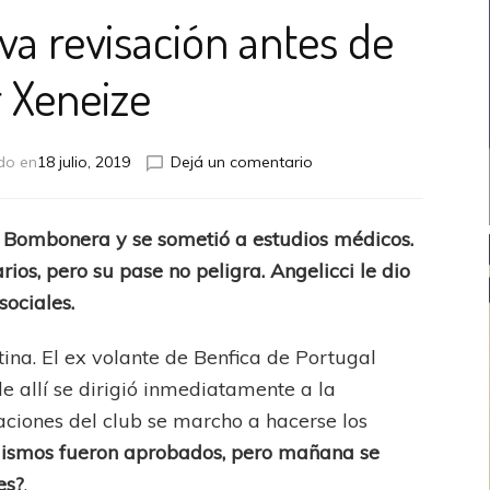
va revisación antes de
r Xeneize
en
do en
18 julio, 2019
Dejá un comentario
Salvio
y
una
 la Bombonera y se sometió a estudios médicos.
nueva
os, pero su pase no peligra. Angelicci le dio
revisación
antes
sociales.
de
ser
ina. El ex volante de Benfica de Portugal
Xeneize
e allí se dirigió inmediatamente a la
aciones del club se marcho a hacerse los
ismos fueron aprobados, pero mañana se
es?
.