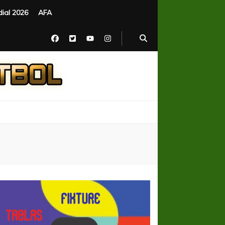
ial 2026
AFA