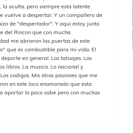
, la oculta, pero siempre esta latente
e vuelve a despertar. Y un compañero de
hizo de "despertador". Y aqui estoy junto
te del Rincon que con mucha
dad me abrieron las puertas de este
to" que es combustible para mi vida. El
l deporte en general. Los tatuajes. Los
ICANA
LANÚS
UEFA CHAMPIONS LEAGUE
os libros. La musica. Lo nacional y
fendido
PSG celebró el bicampeonato
 Los codigos. Mis otros pasiones que me
eron en este loco enamorado que esta
a aportar lo poco sabe pero con muchas
uniors
Copa