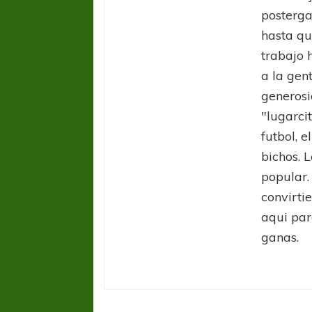
posterga
hasta qu
trabajo 
a la gen
generosi
"lugarci
futbol, e
COPA SUDAMER
bichos. L
Sur De
popular.
convirti
COPA SUDAMERICANA
TIGRE
A pesar de la derrota Tigre avanzó a
aqui par
Octavos de Final
ganas.
Gimnasia y Esgrima LP
Liga Profesional
Vélez
Boca J