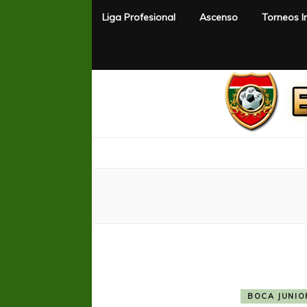
Liga Profesional
Ascenso
Torneos I
El Rincón del Fútbol
Diario digital de Fútbol
BOCA JUNIO