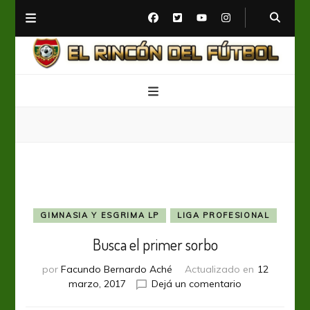
El Rincón del Fútbol
Diario digital de Fútbol
GIMNASIA Y ESGRIMA LP
LIGA PROFESIONAL
Busca el primer sorbo
por
Facundo Bernardo Aché
Actualizado en
12
en
marzo, 2017
Dejá un comentario
Busca