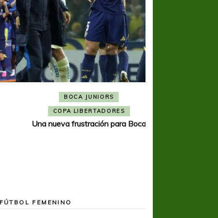
BOCA JUNIORS
COPA SUDAMER
Noche inolvida
COPA LIBERTADORES
Una nueva frustración para Boca
FÚTBOL FEMENINO