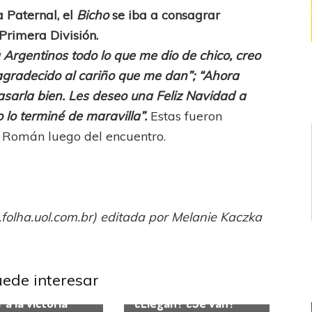
 Paternal, el
Bicho
se iba a consagrar
Primera División.
a Argentinos todo lo que me dio de chico, creo
gradecido al cariño que me dan”; “Ahora
sarla bien. Les deseo una Feliz Navidad a
o lo terminé de maravilla”.
Estas fueron
ó Román luego del encuentro.
.folha.uol.com.br) editada por Melanie Kaczka
l Córdoba
Liga
Independiente
Liga
ional
uede interesar
Profesional
roviario quiere
 a la victoria
¿Llegan? ¿Se van?