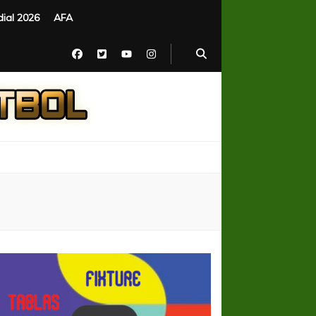
ial 2026
AFA